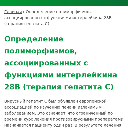
Личный кабинет пациента
Личный кабинет врача
Личный
Где сдать анализы
кабинет
Лицензии и сертификаты
Дисконтная программа
Сотрудничество
Выезд на дом
Главная
›
Определение полиморфизмов,
партнёра
Вы
Контроль качества
ассоциированных с функциями интерлейкина 28В
ДМС
Экскурсия в
Подготовка к анализам
Сотрудничество
здесь
(терапия гепатита С)
лабораторию
Вакансии
Обратная связь
Расшифровка анализов
Back
Экскурсия в
Документы
to
Усиление профилактических мер для
Определение
лабораторию
top
безопасности пациентов
полиморфизмов,
Налоговый вычет
ассоциированных с
функциями интерлейкина
28В (терапия гепатита С)
Вирусный гепатит С был объявлен европейской
ассоциацией по изучению печени излечимым
заболеванием. Это означает, что ограниченный по
времени курс лечения противовирусными препаратами
назначается пациенту один раз. В результате лечения