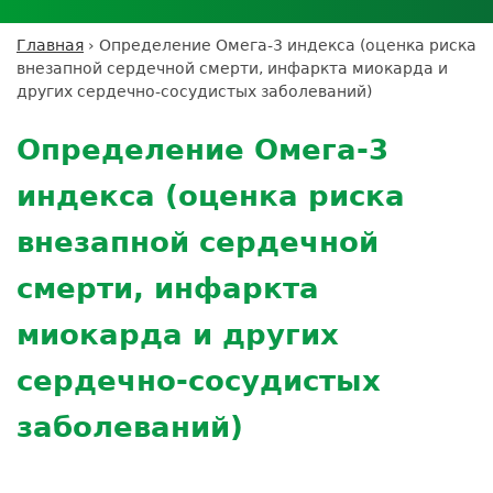
Личный кабинет пациента
Личный кабинет врача
Личный
Где сдать анализы
кабинет
Лицензии и сертификаты
Дисконтная программа
Сотрудничество
Выезд на дом
Главная
›
Определение Омега-3 индекса (оценка риска
партнёра
Вы
Контроль качества
внезапной сердечной смерти, инфаркта миокарда и
ДМС
Экскурсия в
Подготовка к анализам
Сотрудничество
здесь
других сердечно-сосудистых заболеваний)
лабораторию
Вакансии
Обратная связь
Расшифровка анализов
Back
Экскурсия в
Документы
to
Усиление профилактических мер для
Определение Омега-3
лабораторию
top
безопасности пациентов
индекса (оценка риска
Налоговый вычет
внезапной сердечной
смерти, инфаркта
миокарда и других
сердечно-сосудистых
заболеваний)