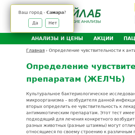
Jump
to
Ваш город -
Самара
?
navigation
Да
Нет
АНАЛИЗЫ И ЦЕНЫ
АКЦИИ
ПА
Анализы и цены
Л
Главная
›
Определение чувствительности к ан
Вы
Back
Где сдать анализы
Д
здесь
to
Определение чувствите
Выезд на дом
Д
top
препаратам (ЖЕЛЧЬ)
Подготовка к анализам
О
Расшифровка анализов
У
Культуральное бактериологическое исследовани
Н
микроорганизма – возбудителя данной инфекции
вторых определить ее чувствительность к лек
антимикотическим препаратам. Этот тест имее
подходящий для лечения конкретного возбудите
разных животных (разные штаммы) могут отлича
относящиеся по своему строению к различным 