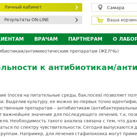
Личный кабинет
Самара
Результаты ON-LINE
Ваша корзин
ЦИЕНТАМ
ВРАЧАМ
ПАРТНЕРАМ
О ЛАБО
ичный кабинет пациента
Личный кабинет врача
Личный кабинет парт
Лицен
тибиотикам/антимикотическим препаратам (ЖЕЛЧЬ)
исконтная программа
Сотрудничество
Сотрудничество
Контр
льности к антибиотикам/ант
МС
Экскурсия в лабораторию
Экскурсия в лаборат
Вакан
братная связь
Докум
силение профилактических мер для безопаснос
е (посев на питательные среды, бак.посев) позволяет пол
алоговый вычет
. Выделив культуру, ее можно во-первых точно идентифици
арственным препаратам – антибиотикам (антибактериальны
т важнейшее значение для последующего лечения, т.к. поз
ля. Необходимость такого анализа связана с тем, что даж
ться по спектру чувствительности. Сегодня выпускаются д
группам. Например, для лечения стафилококка могут прим