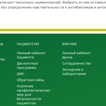
ключает несколько наименований. Выбрать из них оптимал
 без определения чувствительности к антибиотикам и ант
НЫ
ПАЦИЕНТАМ
ВРАЧАМ
Личный кабинет
Личный кабинет
пациента
врача
изы
Дисконтная
Сотрудничество
программа
Экскурсия в
ДМС
лабораторию
Обратная связь
Усиление
профилактических
мер для
безопасности
пациентов