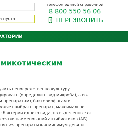
телефон единой справочной
8 800 550 56 06
а пуста
ПЕРЕЗВОНИТЬ
РАТОРИИ
нёра
зии и сертификаты
оль качества
имикотическим
орию
сии
енты
ти пациентов
учить непосредственно культуру
ровать (определить вид микроба), а во-
м препаратам), бактериофагам и
воляет выбрать препарат, максимально
е бактерии одного вида, но выделенные от
есятки наименований антибиотиков (АБ),
еняться препараты как минимум девяти