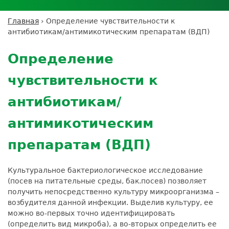
Личный кабинет пациента
Личный кабинет врача
Личный
Где сдать анализы
кабинет
Лицензии и сертификаты
Дисконтная программа
Сотрудничество
Выезд на дом
Главная
›
Определение чувствительности к
партнёра
Вы
Контроль качества
антибиотикам/антимикотическим препаратам (ВДП)
ДМС
Экскурсия в
Подготовка к анализам
Сотрудничество
здесь
Back
лабораторию
Вакансии
Обратная связь
Расшифровка анализов
to
Экскурсия в
Определение
Документы
top
Усиление профилактических мер для
лабораторию
безопасности пациентов
чувствительности к
Налоговый вычет
антибиотикам/
антимикотическим
препаратам (ВДП)
Культуральное бактериологическое исследование
(посев на питательные среды, бак.посев) позволяет
получить непосредственно культуру микроорганизма –
возбудителя данной инфекции. Выделив культуру, ее
можно во-первых точно идентифицировать
(определить вид микроба), а во-вторых определить ее