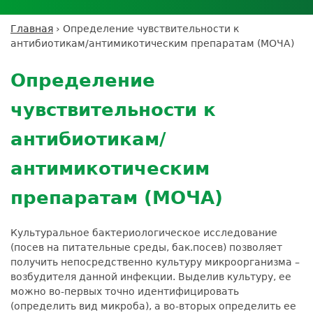
Личный кабинет пациента
Личный кабинет врача
Личный
Где сдать анализы
кабинет
Лицензии и сертификаты
Дисконтная программа
Сотрудничество
Выезд на дом
Главная
›
Определение чувствительности к
партнёра
Вы
Контроль качества
антибиотикам/антимикотическим препаратам (МОЧА)
ДМС
Экскурсия в
Подготовка к анализам
Сотрудничество
здесь
Back
лабораторию
Вакансии
Обратная связь
Расшифровка анализов
to
Экскурсия в
Определение
Документы
top
Усиление профилактических мер для
лабораторию
безопасности пациентов
чувствительности к
Налоговый вычет
антибиотикам/
антимикотическим
препаратам (МОЧА)
Культуральное бактериологическое исследование
(посев на питательные среды, бак.посев) позволяет
получить непосредственно культуру микроорганизма –
возбудителя данной инфекции. Выделив культуру, ее
можно во-первых точно идентифицировать
(определить вид микроба), а во-вторых определить ее