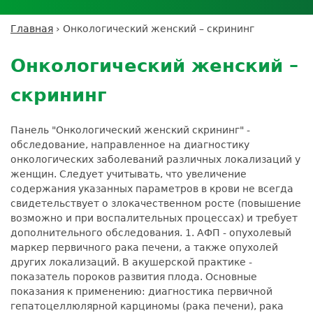
Личный кабинет пациента
Личный кабинет врача
Личный
Где сдать анализы
кабинет
Лицензии и сертификаты
Дисконтная программа
Сотрудничество
Выезд на дом
Главная
›
Онкологический женский – скрининг
партнёра
Вы
Контроль качества
Back
ДМС
Экскурсия в
Подготовка к анализам
Сотрудничество
здесь
to
лабораторию
Онкологический женский –
Вакансии
Обратная связь
Расшифровка анализов
top
Экскурсия в
Документы
Усиление профилактических мер для
скрининг
лабораторию
безопасности пациентов
Налоговый вычет
Панель "Онкологический женский скрининг" -
обследование, направленное на диагностику
онкологических заболеваний различных локализаций у
женщин. Следует учитывать, что увеличение
содержания указанных параметров в крови не всегда
свидетельствует о злокачественном росте (повышение
возможно и при воспалительных процессах) и требует
дополнительного обследования. 1. АФП - опухолевый
маркер первичного рака печени, а также опухолей
других локализаций. В акушерской практике -
показатель пороков развития плода. Основные
показания к применению: диагностика первичной
гепатоцеллюлярной карциномы (рака печени), рака