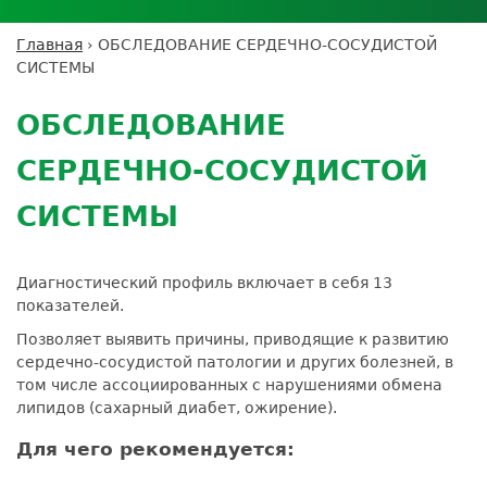
Личный кабинет пациента
Личный кабинет врача
Личный
Где сдать анализы
кабинет
Лицензии и сертификаты
Дисконтная программа
Сотрудничество
Выезд на дом
Главная
›
ОБСЛЕДОВАНИЕ СЕРДЕЧНО-СОСУДИСТОЙ
партнёра
Вы
Контроль качества
СИСТЕМЫ
ДМС
Экскурсия в
Подготовка к анализам
Сотрудничество
здесь
Back
лабораторию
Вакансии
Обратная связь
Расшифровка анализов
to
Экскурсия в
ОБСЛЕДОВАНИЕ
Документы
top
Усиление профилактических мер для
лабораторию
безопасности пациентов
СЕРДЕЧНО-СОСУДИСТОЙ
Налоговый вычет
СИСТЕМЫ
Диагностический профиль включает в себя 13
показателей.
Позволяет выявить причины, приводящие к развитию
сердечно-сосудистой патологии и других болезней, в
том числе ассоциированных с нарушениями обмена
липидов (сахарный диабет, ожирение).
Для чего рекомендуется: