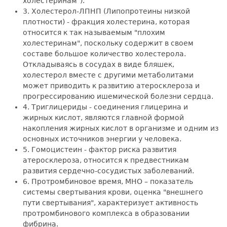
холестеринам").
3. Холестерол-ЛПНП (Липопротеины низкой
плотности) - фракция холестерина, которая
относится к так называемым "плохим
холестеринам", поскольку содержит в своем
составе большое количество холестерола.
Откладываясь в сосудах в виде бляшек,
холестерол вместе с другими метаболитами
может приводить к развитию атеросклероза и
прогрессированию ишемической болезни сердца.
4. Триглицериды - соединения глицерина и
жирных кислот, являются главной формой
накопления жирных кислот в организме и одним из
основных источников энергии у человека.
5. Гомоцистеин - фактор риска развития
атеросклероза, относится к предвестникам
развития сердечно-сосудистых заболеваний.
6. Протромбиновое время, МНО – показатель
системы свертывания крови, оценка "внешнего
пути свертывания", характеризует активность
протромбинового комплекса в образовании
фибрина.