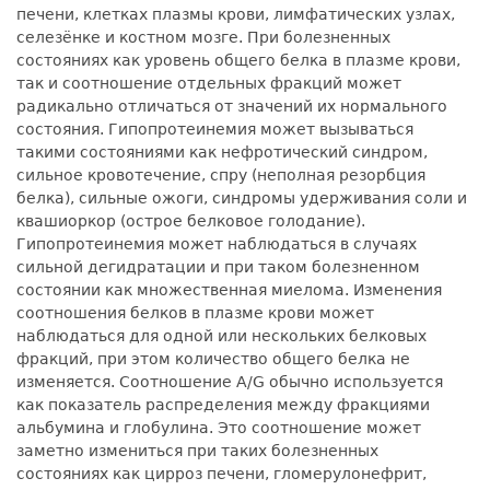
печени, клетках плазмы крови, лимфатических узлах,
селезёнке и костном мозге. При болезненных
состояниях как уровень общего белка в плазме крови,
так и соотношение отдельных фракций может
радикально отличаться от значений их нормального
состояния. Гипопротеинемия может вызываться
такими состояниями как нефротический синдром,
сильное кровотечение, спру (неполная резорбция
белка), сильные ожоги, синдромы удерживания соли и
квашиоркор (острое белковое голодание).
Гипопротеинемия может наблюдаться в случаях
сильной дегидратации и при таком болезненном
состоянии как множественная миелома. Изменения
соотношения белков в плазме крови может
наблюдаться для одной или нескольких белковых
фракций, при этом количество общего белка не
изменяется. Соотношение A/G обычно используется
как показатель распределения между фракциями
альбумина и глобулина. Это соотношение может
заметно измениться при таких болезненных
состояниях как цирроз печени, гломерулонефрит,