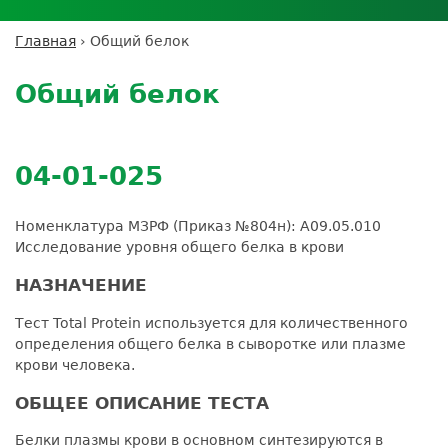
Личный кабинет пациента
Личный кабинет врача
Личный
Где сдать анализы
кабинет
Лицензии и сертификаты
Дисконтная программа
Сотрудничество
Выезд на дом
Главная
›
Общий белок
партнёра
Вы
Контроль качества
Back
ДМС
Экскурсия в
Подготовка к анализам
Сотрудничество
здесь
to
лабораторию
Общий белок
Вакансии
Обратная связь
Расшифровка анализов
top
Экскурсия в
Документы
Усиление профилактических мер для
лабораторию
безопасности пациентов
04-01-025
Налоговый вычет
Номенклатура МЗРФ (Приказ №804н): A09.05.010
Исследование уровня общего белка в крови
НАЗНАЧЕНИЕ
Тест Total Protein используется для количественного
определения общего белка в сыворотке или плазме
крови человека.
ОБЩЕЕ ОПИСАНИЕ ТЕСТА
Белки плазмы крови в основном синтезируются в