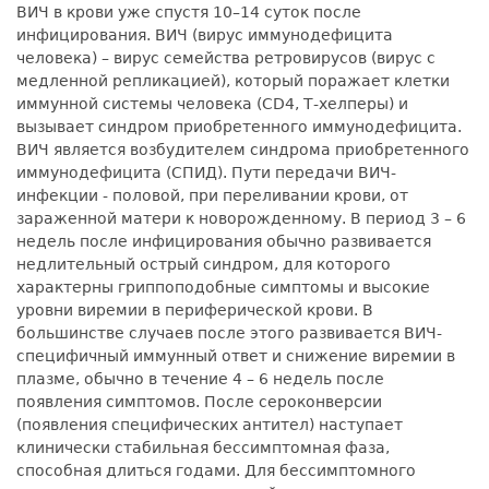
ВИЧ в крови уже спустя 10–14 суток после
инфицирования. ВИЧ (вирус иммунодефицита
человека) – вирус семейства ретровирусов (вирус с
медленной репликацией), который поражает клетки
иммунной системы человека (CD4, Т-хелперы) и
вызывает синдром приобретенного иммунодефицита.
ВИЧ является возбудителем синдрома приобретенного
иммунодефицита (СПИД). Пути передачи ВИЧ-
инфекции - половой, при переливании крови, от
зараженной матери к новорожденному. В период 3 – 6
недель после инфицирования обычно развивается
недлительный острый синдром, для которого
характерны гриппоподобные симптомы и высокие
уровни виремии в периферической крови. В
большинстве случаев после этого развивается ВИЧ-
специфичный иммунный ответ и снижение виремии в
плазме, обычно в течение 4 – 6 недель после
появления симптомов. После сероконверсии
(появления специфических антител) наступает
клинически стабильная бессимптомная фаза,
способная длиться годами. Для бессимптомного