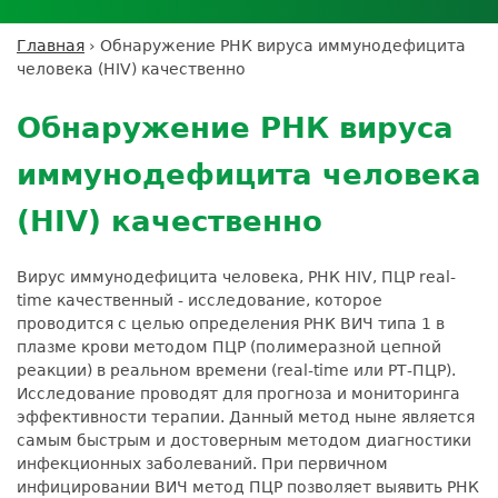
Личный кабинет пациента
Личный кабинет врача
Личный
Где сдать анализы
кабинет
Лицензии и сертификаты
Дисконтная программа
Сотрудничество
Выезд на дом
Главная
›
Обнаружение РНК вируса иммунодефицита
партнёра
Вы
Контроль качества
человека (HIV) качественно
ДМС
Экскурсия в
Подготовка к анализам
Сотрудничество
здесь
Back
лабораторию
Вакансии
Обратная связь
Расшифровка анализов
to
Экскурсия в
Обнаружение РНК вируса
Документы
top
Усиление профилактических мер для
лабораторию
безопасности пациентов
иммунодефицита человека
Налоговый вычет
(HIV) качественно
Вирус иммунодефицита человека, РНК HIV, ПЦР real-
time качественный - исследование, которое
проводится с целью определения РНК ВИЧ типа 1 в
плазме крови методом ПЦР (полимеразной цепной
реакции) в реальном времени (real-time или РТ-ПЦР).
Исследование проводят для прогноза и мониторинга
эффективности терапии. Данный метод ныне является
самым быстрым и достоверным методом диагностики
инфекционных заболеваний. При первичном
инфицировании ВИЧ метод ПЦР позволяет выявить РНК