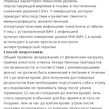
периода характерен невысокий уровень
персистирующей виремии в плазме и постепенное
снижение уровней CD4+ T-лимфоцитов, которое
приводит впоследствии к развитию тяжелого
иммунодефицита, множественным
оппортунистическим инфекциям, онкогенезу и гибели.
У лиц с установленной ВИЧ-1 инфекцией
количественное измерение уровня РНК ВИЧ-1 в крови
используют в целях прогноза и контроля
антиретровирусной терапии.
Способ подготовки:
Общие правила: воздержание от физических нагрузок,
приема алкоголя; отмена лекарственных препаратов
(по возможности, в соответствии с рекомендациями
врача); не должно быть изменений в питании в течение
24 ч до взятия крови. Для получения достоверных
результатов Вам необходимо подготовить себя к этому
исследованию:не принимать пищу после ужина
(примерно 12 часов голодания до взятия крови), лечь
спать накануне в обычное для Вас время и встать не
позднее, чем за час до взятия крови: утром после
подъема воздержитесь от курения. Непосредственно