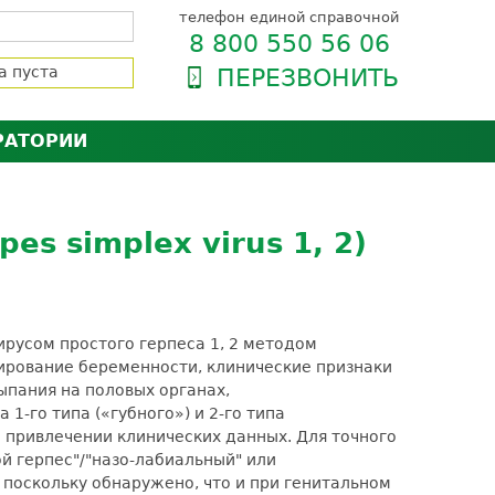
телефон единой справочной
8 800 550 56 06
а пуста
ПЕРЕЗВОНИТЬ
РАТОРИИ
нёра
зии и сертификаты
оль качества
s simplex virus 1, 2)
орию
сии
енты
ти пациентов
вирусом простого герпеса 1, 2 методом
ирование беременности, клинические признаки
ыпания на половых органах,
го типа («губного») и 2-го типа
а привлечении клинических данных. Для точного
ой герпес"/"назо-лабиальный" или
 поскольку обнаружено, что и при генитальном