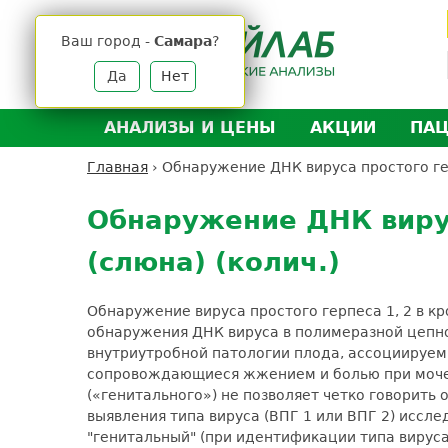
Jump
to
Ваш город -
Самара
?
navigation
Да
Нет
АНАЛИЗЫ И ЦЕНЫ
АКЦИИ
ПА
Анализы и цены
Л
Главная
›
Обнаружение ДНК вируса простого герпе
Вы
Back
Где сдать анализы
Д
здесь
to
Обнаружение ДНК вируса
Выезд на дом
Д
top
(слюна) (колич.)
Подготовка к анализам
О
Расшифровка анализов
У
Обнаружение вируса простого герпеса 1, 2 в кро
Н
обнаружения ДНК вируса в полимеразной цепно
внутриутробной патологии плода, ассоциируем
сопровождающиеся жжением и болью при мочеис
(«генитального») не позволяет четко говорить
выявления типа вируса (ВПГ 1 или ВПГ 2) иссл
"генитальный" (при идентификации типа вируса