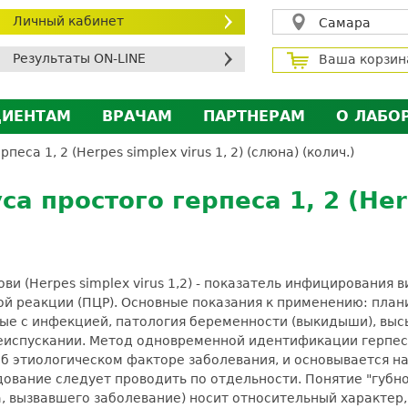
Личный кабинет
Самара
Результаты ON-LINE
Ваша корзин
ЦИЕНТАМ
ВРАЧАМ
ПАРТНЕРАМ
О ЛАБО
ичный кабинет пациента
Личный кабинет врача
Личный кабинет парт
Лицен
са 1, 2 (Herpes simplex virus 1, 2) (слюна) (колич.)
исконтная программа
Сотрудничество
Сотрудничество
Контр
 простого герпеса 1, 2 (Herpe
МС
Экскурсия в лабораторию
Экскурсия в лаборат
Вакан
братная связь
Докум
силение профилактических мер для безопаснос
ви (Herpes simplex virus 1,2) - показатель инфицирования 
алоговый вычет
й реакции (ПЦР). Основные показания к применению: план
ые с инфекцией, патология беременности (выкидыши), выс
пускании. Метод одновременной идентификации герпеса 1-
 об этиологическом факторе заболевания, и основывается н
едование следует проводить по отдельности. Понятие "губн
, вызвавшего заболевание) носит относительный характер,