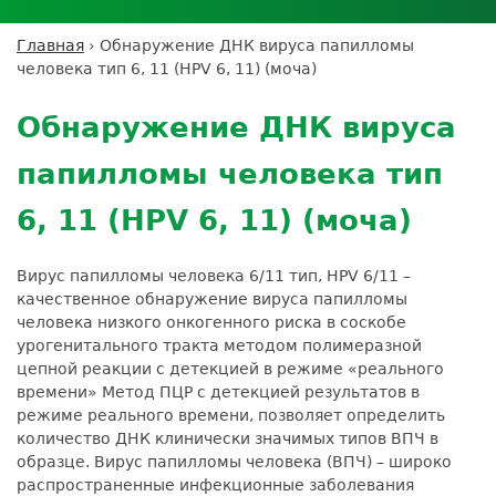
Личный кабинет пациента
Личный кабинет врача
Личный
Где сдать анализы
кабинет
Лицензии и сертификаты
Дисконтная программа
Сотрудничество
Выезд на дом
Главная
›
Обнаружение ДНК вируса папилломы
партнёра
Вы
Контроль качества
человека тип 6, 11 (HPV 6, 11) (моча)
ДМС
Экскурсия в
Подготовка к анализам
Сотрудничество
здесь
Back
лабораторию
Вакансии
Обратная связь
Расшифровка анализов
to
Экскурсия в
Обнаружение ДНК вируса
Документы
top
Усиление профилактических мер для
лабораторию
безопасности пациентов
папилломы человека тип
Налоговый вычет
6, 11 (HPV 6, 11) (моча)
Вирус папилломы человека 6/11 тип, HPV 6/11 –
качественное обнаружение вируса папилломы
человека низкого онкогенного риска в соскобе
урогенитального тракта методом полимеразной
цепной реакции с детекцией в режиме «реального
времени» Метод ПЦР с детекцией результатов в
режиме реального времени, позволяет определить
количество ДНК клинически значимых типов ВПЧ в
образце. Вирус папилломы человека (ВПЧ) – широко
распространенные инфекционные заболевания