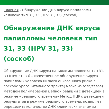
Личный кабинет пациента
Личный кабинет врача
Личный
Где сдать анализы
кабинет
Лицензии и сертификаты
Дисконтная программа
Сотрудничество
Выезд на дом
Главная
›
Обнаружение ДНК вируса папилломы
партнёра
Вы
Контроль качества
человека тип 31, 33 (HPV 31, 33) (соскоб)
ДМС
Экскурсия в
Подготовка к анализам
Сотрудничество
здесь
Back
лабораторию
Вакансии
Обратная связь
Расшифровка анализов
to
Экскурсия в
Обнаружение ДНК вируса
Документы
top
Усиление профилактических мер для
лабораторию
безопасности пациентов
папилломы человека тип
Налоговый вычет
31, 33 (HPV 31, 33)
(соскоб)
Обнаружение ДНК вируса папилломы человека тип 31,
33 (HPV 31, 33) – качественное обнаружение вируса
папилломы человека низкого онкогенного риска в
соскобе урогенитального тракта( мазке из зева/глаза)
методом полимеразной цепной реакции с детекцией в
режиме «реального времени» Метод ПЦР с детекцией
результатов в режиме реального времени, позволяет
определить количество ДНК клинически значимых