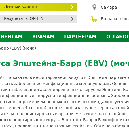
Личный кабинет
Самара
Результаты ON-LINE
Ваша корзин
ЦИЕНТАМ
ВРАЧАМ
ПАРТНЕРАМ
О ЛАБО
ичный кабинет пациента
Личный кабинет врача
Личный кабинет парт
Лицен
рр (EBV) (моча)
исконтная программа
Сотрудничество
Сотрудничество
Контр
са Эпштейна-Барр (EBV) (моч
МС
Экскурсия в лабораторию
Экскурсия в лаборат
Вакан
братная связь
Докум
V) - показатель инфицирования вирусом Эпштейн-Барр ме
силение профилактических мер для безопаснос
зывать заболевание «инфекционный мононуклеоз». Основн
тика заболеваний ассоциированных с вирусом Эпштейн-Ба
алоговый вычет
з инфекционный - вирусная инфекционная болезнь. Заболев
атией, поражением небных и глоточных миндалин, увеличе
 герпеса 4-го типа), относящийся к группе герпеса семейс
ительно персистировать в организме в виде латентной ин
мов персистирования вируса Эпштейн–Барр в В-лимфоцитах 
поптоза, проявляя антиапоптозные свойства. Обычно заболе