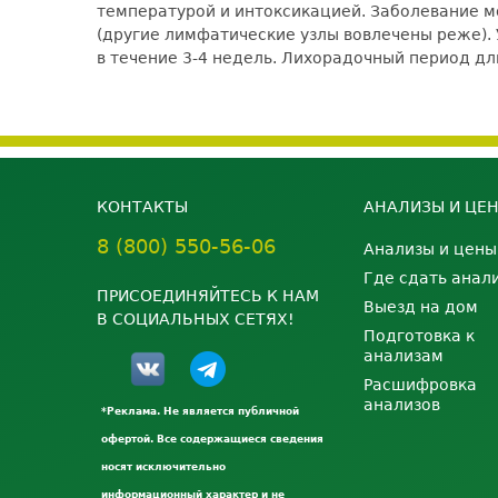
температурой и интоксикацией. Заболевание м
(другие лимфатические узлы вовлечены реже).
в течение 3-4 недель. Лихорадочный период дли
КОНТАКТЫ
АНАЛИЗЫ И ЦЕ
8 (800) 550-56-06
Анализы и цены
Где сдать анал
ПРИСОЕДИНЯЙТЕСЬ К НАМ
Выезд на дом
В СОЦИАЛЬНЫХ СЕТЯХ!
Подготовка к
анализам
Расшифровка
анализов
*Реклама. Не является публичной
офертой. Все содержащиеся сведения
носят исключительно
информационный характер и не