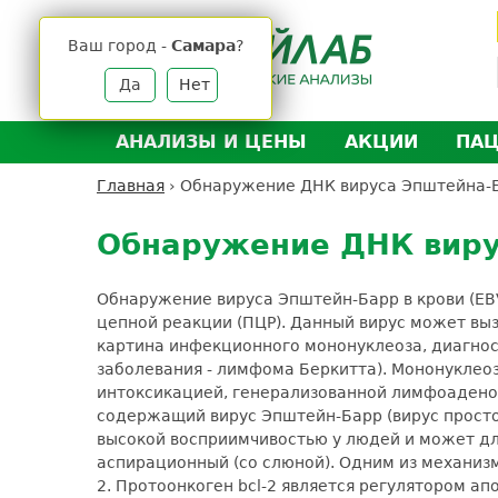
Jump
to
Ваш город -
Самара
?
navigation
Да
Нет
АНАЛИЗЫ И ЦЕНЫ
АКЦИИ
ПА
Анализы и цены
Л
Главная
›
Обнаружение ДНК вируса Эпштейна-Ба
Вы
Back
Где сдать анализы
Д
здесь
to
Обнаружение ДНК виру
Выезд на дом
Д
top
Подготовка к анализам
О
Обнаружение вируса Эпштейн-Барр в крови (EB
Расшифровка анализов
У
цепной реакции (ПЦР). Данный вирус может вы
картина инфекционного мононуклеоза, диагнос
Н
заболевания - лимфома Беркитта). Мононуклео
интоксикацией, генерализованной лимфоаденоп
содержащий вирус Эпштейн-Барр (вирус простого
высокой восприимчивостью у людей и может дл
аспирационный (со слюной). Одним из механиз
2. Протоонкоген bcl-2 является регулятором а