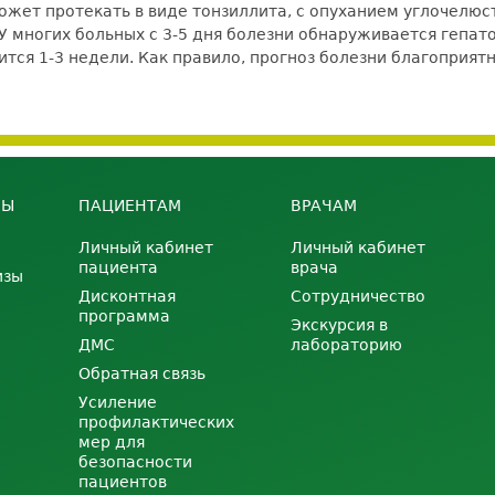
ожет протекать в виде тонзиллита, с опуханием углочелю
 У многих больных с 3-5 дня болезни обнаруживается гепа
тся 1-3 недели. Как правило, прогноз болезни благоприят
НЫ
ПАЦИЕНТАМ
ВРАЧАМ
Личный кабинет
Личный кабинет
пациента
врача
изы
Дисконтная
Сотрудничество
программа
Экскурсия в
ДМС
лабораторию
Обратная связь
Усиление
профилактических
мер для
безопасности
пациентов