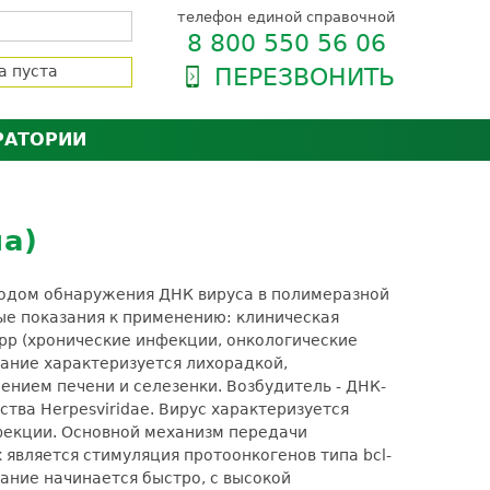
телефон единой справочной
8 800 550 56 06
а пуста
ПЕРЕЗВОНИТЬ
РАТОРИИ
нёра
зии и сертификаты
оль качества
а)
орию
сии
енты
тодом обнаружения ДНК вируса в полимеразной
ти пациентов
ые показания к применению: клиническая
рр (хронические инфекции, онкологические
ание характеризуется лихорадкой,
нием печени и селезенки. Возбудитель - ДНК-
тва Herpesviridae. Вирус характеризуется
фекции. Основной механизм передачи
является стимуляция протоонкогенов типа bcl-
вание начинается быстро, с высокой