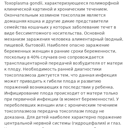
Toxoplasma gondii, характеризующееся полиморфной
клинической картиной и хроническим течением.
Окончательным хозяином токсоплазм является
домашняя кошка и другие дикие представители
семейства кошачьих у которых заболевание течет в
виде бессимптомного носительства. Основной
механизм заражения человека алиментарный (водный,
пищевой, бытовой). Наиболее опасно заражение
беременных женщин в ранние сроки беременности,
поскольку в 40% случаев оно сопровождается
трансплацентарной передачей возбудителя от матери
к плоду. Необходимость ранней диагностики
токсоплазмоза диктуется тем, что данная инфекция
может приводить к гибели плода и развитию
поражений возникающих в последствии у ребенка.
Инфицирование плода происходит от матери только
при первичной инфекции (в момент беременности). У
переболевших женщин или с хроническим течением
токсоплазмоза передача токсоплазм плоду не
доказана. Для детей наиболее характерно поражение
центральной нервной системы (гидроцефалия) и глаз.