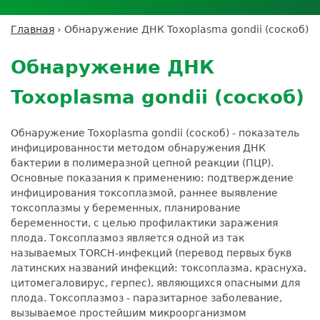
Личный кабинет пациента
Личный кабинет врача
Личный
Где сдать анализы
кабинет
Лицензии и сертификаты
Дисконтная программа
Сотрудничество
Выезд на дом
Главная
›
Обнаружение ДНК Toxoplasma gondii (соскоб)
партнёра
Вы
Контроль качества
Back
ДМС
Экскурсия в
Подготовка к анализам
Сотрудничество
здесь
to
лабораторию
Обнаружение ДНК
Вакансии
Обратная связь
Расшифровка анализов
top
Экскурсия в
Документы
Усиление профилактических мер для
Toxoplasma gondii (соскоб)
лабораторию
безопасности пациентов
Налоговый вычет
Обнаружение Toxoplasma gondii (соскоб) - показатель
инфицированности методом обнаружения ДНК
бактерии в полимеразной цепной реакции (ПЦР).
Основные показания к применению: подтверждение
инфицирования токсоплазмой, раннее выявление
токсоплазмы у беременных, планирование
беременности, с целью профилактики заражения
плода. Токсоплазмоз является одной из так
называемых TORCH-инфекций (перевод первых букв
латинских названий инфекций: токсоплазма, краснуха,
цитомегаловирус, герпес), являющихся опасными для
плода. Токсоплазмоз - паразитарное заболевание,
вызываемое простейшим микроорганизмом