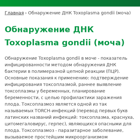
Личный кабинет пациента
Личный кабинет врача
Личный
Где сдать анализы
кабинет
Лицензии и сертификаты
Дисконтная программа
Сотрудничество
Выезд на дом
Главная
›
Обнаружение ДНК Toxoplasma gondii (моча)
партнёра
Вы
Контроль качества
Back
ДМС
Экскурсия в
Подготовка к анализам
Сотрудничество
здесь
to
лабораторию
Обнаружение ДНК
Вакансии
Обратная связь
Расшифровка анализов
top
Экскурсия в
Документы
Усиление профилактических мер для
Toxoplasma gondii (моча)
лабораторию
безопасности пациентов
Налоговый вычет
Обнаружение Toxoplasma gondii в моче - показатель
инфицированности методом обнаружения ДНК
бактерии в полимеразной цепной реакции (ПЦР).
Основные показания к применению: подтверждение
инфицирования токсоплазмой, раннее выявление
токсоплазмы у беременных, планирование
беременности, с целью профилактики заражения
плода. Токсоплазмоз является одной из так
называемых TORCH-инфекций (перевод первых букв
латинских названий инфекций: токсоплазма, краснуха,
цитомегаловирус, герпес), являющихся опасными для
плода. Токсоплазмоз - паразитарное заболевание,
вызываемое простейшим микроорганизмом