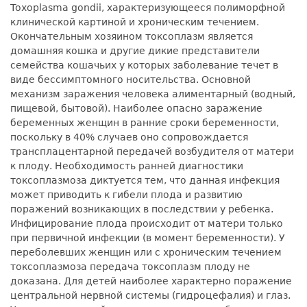
Toxoplasma gondii, характеризующееся полиморфной
клинической картиной и хроническим течением.
Окончательным хозяином токсоплазм является
домашняя кошка и другие дикие представители
семейства кошачьих у которых заболевание течет в
виде бессимптомного носительства. Основной
механизм заражения человека алиментарный (водный,
пищевой, бытовой). Наиболее опасно заражение
беременных женщин в ранние сроки беременности,
поскольку в 40% случаев оно сопровождается
трансплацентарной передачей возбудителя от матери
к плоду. Необходимость ранней диагностики
токсоплазмоза диктуется тем, что данная инфекция
может приводить к гибели плода и развитию
поражений возникающих в последствии у ребенка.
Инфицирование плода происходит от матери только
при первичной инфекции (в момент беременности). У
переболевших женщин или с хроническим течением
токсоплазмоза передача токсоплазм плоду не
доказана. Для детей наиболее характерно поражение
центральной нервной системы (гидроцефалия) и глаз.