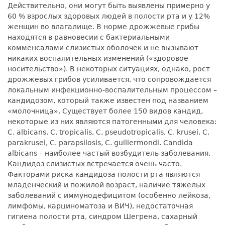
Действительно, они могут быть выявлены примерно у
60 % взрослых здоровых людей в полости рта и у 12%
женщин во влагалище. В норме дрожжевые грибы
находятся в равновесии с бактериальными
комменсалами слизистых оболочек и не вызывают
никаких воспалительных изменений («здоровое
носительство»). В некоторых ситуациях, однако, рост
дрожжевых грибов усиливается, что сопровождается
локальным инфекционно-воспалительным процессом –
кандидозом, который также известен под названием
«молочница». Существует более 150 видов кандид,
некоторые из них являются патогенными для человека:
С. albicans, C. tropicalis, C. pseudotropicalis, C. krusei, C.
parakrusei, C. parapsilosis, C. guillermondi. Candida
albicans – наиболее частый возбудитель заболевания.
Кандидоз слизистых встречается очень часто.
Факторами риска кандидоза полости рта являются
младенческий и пожилой возраст, наличие тяжелых
заболеваний с иммунодефицитом (особенно лейкоза,
лимфомы, карциноматоза и ВИЧ), недостаточная
гигиена полости рта, синдром Шегрена, сахарный