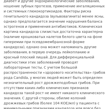
диабет и другие эндокринологические заболевания,
ношение зубных протезов, применение ингаляционных
и системных глюкокортикоидов. Факторы риска
генитального кандидоза (вульвовагинита) менее ясны,
однако предполагается значение нарушения баланса
эстрогенов и применения антибиотиков. Клиническая
картина кандидоза слизистых достаточна характерна
(наличие крошковатых налетов белого цвета на фоне
гиперемии при псевдомембранозной форме
кандидоза), однако она может напоминать другие
заболевания, в первую очередь лейкоплакию и
красный плоский лишай. Для дифференциальной
диагностики этих заболеваний проводят
лабораторные тесты. С учетом большой
распространенности «здорового носительства» грибов
рода Candida, у многих людей может быть определен
незначительный рост дрожжеподобных грибов. При
отсутствии каких-либо клинических признаков
кандидоза такой рост не имеет никакого клинического
значения. С другой стороны, обилие колоний
дрожжевых грибов (более 104 КОЕ/мл) у пациента с
минимальными признаками кандидоза или вовсе без