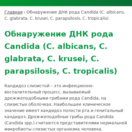
Личный кабинет пациента
Личный кабинет врача
Личный
Где сдать анализы
кабинет
Лицензии и сертификаты
Дисконтная программа
Сотрудничество
Выезд на дом
Главная
›
Обнаружение ДНК рода Candida (C. albicans,
партнёра
Вы
Контроль качества
C. glabrata, C. krusei, C. parapsilosis, C. tropicalis)
ДМС
Экскурсия в
Подготовка к анализам
Сотрудничество
здесь
Back
лабораторию
Вакансии
Обратная связь
Расшифровка анализов
to
Экскурсия в
Обнаружение ДНК рода
Документы
top
Усиление профилактических мер для
лабораторию
безопасности пациентов
Candida (C. albicans, C.
Налоговый вычет
glabrata, C. krusei, C.
parapsilosis, C. tropicalis)
Кандидоз слизистой – это инфекционно-
воспалительный процесс, вызываемый
дрожжеподобными грибами рода Candida, на
слизистых оболочках. Наибольшее клиническое
значение имеет кандидоз полости рта и генитальный
кандидоз. Дрожжеподобные грибы рода Candida
(Candida spp.) считаются представителями нормальной
микробиоты слизистых организма человека.