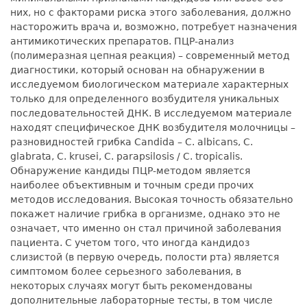
них, но с факторами риска этого заболевания, должно
насторожить врача и, возможно, потребует назначения
антимикотических препаратов. ПЦР-анализ
(полимеразная цепная реакция) – современный метод
диагностики, который основан на обнаружении в
исследуемом биологическом материале характерных
только для определенного возбудителя уникальных
последовательностей ДНК. В исследуемом материале
находят специфическое ДНК возбудителя молочницы –
разновидностей грибка Candidа – C. albicans, C.
glabrata, C. krusei, C. parapsilosis / C. tropicalis.
Обнаружение кандиды ПЦР-методом является
наиболее объективным и точным среди прочих
методов исследования. Высокая точность обязательно
покажет наличие грибка в организме, однако это не
означает, что именно он стал причиной заболевания
пациента. С учетом того, что иногда кандидоз
слизистой (в первую очередь, полости рта) является
симптомом более серьезного заболевания, в
некоторых случаях могут быть рекомендованы
дополнительные лабораторные тесты, в том числе