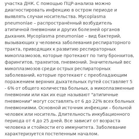
участка ДНК. С помощью ПЦР-анализа можно
диагностировать инфекцию в остром периоде и
выявлять случаи носительства. Mycoplasma
pneumoniae – распространённый возбудитель
атипичной пневмонии и других болезней органов
дыхания. Mycoplasma pneumoniae – вид бактерий,
вызывающих у человека заболевания респираторного
тракта, приводящих к развитию респираторных
микоплазмозов, которые протекают по типу бронхитов,
фарингитов, трахеитов, пневмоний. Значительный вес
микоплазмозов среди острых респираторных
заболеваний, которые протекают с преобладающим
поражением верхних дыхательных путей составляет 5
- 6% от общего количества больных, а микоплазменные
пневмонии или как их еще называют "атипичные
пневмонии" могут составлять от 6 до 22% всех больных
пневмониями. Основной источник инфекции – больной
человек или носитель. Длительность инкубационного
периода от 4 до 25 дней. Все зависит от возраста
человека и стойкости его иммунитета. Заболевание
характеризуется постепенным началом.