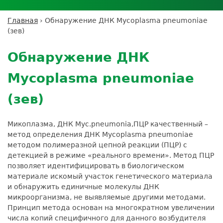
Личный кабинет пациента
Личный кабинет врача
Личный
Где сдать анализы
кабинет
Лицензии и сертификаты
Дисконтная программа
Сотрудничество
Выезд на дом
Главная
›
Обнаружение ДНК Mycoplasma pneumoniae
партнёра
Вы
Контроль качества
(зев)
ДМС
Экскурсия в
Подготовка к анализам
Сотрудничество
здесь
Back
лабораторию
Вакансии
Обратная связь
Расшифровка анализов
to
Экскурсия в
Обнаружение ДНК
Документы
top
Усиление профилактических мер для
лабораторию
безопасности пациентов
Mycoplasma pneumoniae
Налоговый вычет
(зев)
Микоплазма, ДНК Myc.pneumonia,ПЦР качественный –
метод определения ДНК Mycoplasma pneumoniae
методом полимеразной цепной реакции (ПЦР) с
детекцией в режиме «реального времени». Метод ПЦР
позволяет идентифицировать в биологическом
материале искомый участок генетического материала
и обнаружить единичные молекулы ДНК
микроорганизма, не выявляемые другими методами.
Принцип метода основан на многократном увеличении
числа копий специфичного для данного возбудителя