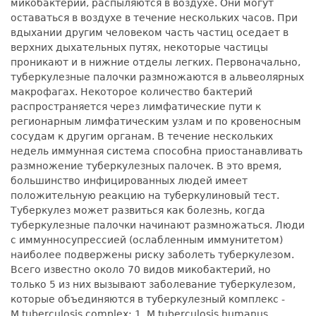
микобактерии, распыляются в воздухе. Они могут
оставаться в воздухе в течение нескольких часов. При
вдыхании другим человеком часть частиц оседает в
верхних дыхательных путях, некоторые частицы
проникают и в нижние отделы легких. Первоначально,
туберкулезные палочки размножаются в альвеолярных
макрофагах. Некоторое количество бактерий
распространяется через лимфатические пути к
регионарным лимфатическим узлам и по кровеносным
сосудам к другим органам. В течение нескольких
недель иммунная система способна приостанавливать
размножение туберкулезных палочек. В это время,
большинство инфицированных людей имеет
положительную реакцию на туберкулиновый тест.
Туберкулез может развиться как болезнь, когда
туберкулезные палочки начинают размножаться. Люди
с иммунносупрессией (ослабленным иммунитетом)
наиболее подвержены риску заболеть туберкулезом.
Всего известно около 70 видов микобактерий, но
только 5 из них вызывают заболевание туберкулезом,
которые объединяются в туберкулезный комплекс -
M.tuberculosis complex: 1. M.tuberculosis humanus