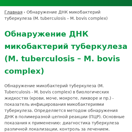
Личный кабинет пациента
Личный кабинет врача
Личный
Где сдать анализы
кабинет
Лицензии и сертификаты
Дисконтная программа
Сотрудничество
Выезд на дом
Главная
›
Обнаружение ДНК микобактерий
партнёра
Вы
Контроль качества
туберкулеза (M. tuberculosis – M. bovis complex)
ДМС
Экскурсия в
Подготовка к анализам
Сотрудничество
здесь
Back
лабораторию
Вакансии
Обратная связь
Расшифровка анализов
to
Экскурсия в
Обнаружение ДНК
Документы
top
Усиление профилактических мер для
лабораторию
безопасности пациентов
микобактерий туберкулеза
Налоговый вычет
(M. tuberculosis – M. bovis
complex)
Обнаружение микобактерий туберкулеза (M.
Tuberculosis - M. bovis complex) в биологических
жидкостях (крови, моче, мокроте, ликворе и пр.) -
показатель инфицирования микобактериями
туберкулеза. Определяется методом обнаружения
ДНК в полимеразной цепной реакции (ПЦР). Основные
показания к применению: диагностика туберкулеза
различной локализации, контроль за лечением.