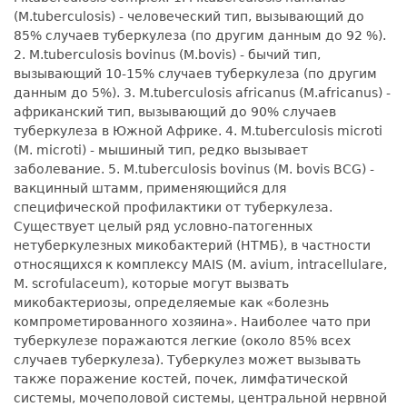
(M.tuberculosis) - человеческий тип, вызывающий до
85% случаев туберкулеза (по другим данным до 92 %).
2. M.tuberculosis bovinus (M.bovis) - бычий тип,
вызывающий 10-15% случаев туберкулеза (по другим
данным до 5%). 3. M.tuberculosis africanus (M.africanus) -
африканский тип, вызывающий до 90% случаев
туберкулеза в Южной Африке. 4. M.tuberculosis microti
(M. microti) - мышиный тип, редко вызывает
заболевание. 5. M.tuberculosis bovinus (M. bovis BCG) -
вакцинный штамм, применяющийся для
специфической профилактики от туберкулеза.
Существует целый ряд условно-патогенных
нетуберкулезных микобактерий (НТМБ), в частности
относящихся к комплексу MAIS (M. avium, intracellulare,
M. scrofulaceum), которые могут вызвать
микобактериозы, определяемые как «болезнь
компрометированного хозяина». Наиболее чато при
туберкулезе поражаются легкие (около 85% всех
случаев туберкулеза). Туберкулез может вызывать
также поражение костей, почек, лимфатической
системы, мочеполовой системы, центральной нервной