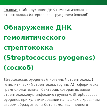
Личный кабинет пациента
Личный кабинет врача
Личный
Где сдать анализы
кабинет
Лицензии и сертификаты
Дисконтная программа
Сотрудничество
Выезд на дом
Главная
›
Обнаружение ДНК гемолитического
партнёра
Вы
Контроль качества
стрептококка (Streptococcus pyogenes) (соскоб)
ДМС
Экскурсия в
Подготовка к анализам
Сотрудничество
здесь
Back
лабораторию
Вакансии
Обратная связь
Расшифровка анализов
to
Экскурсия в
Обнаружение ДНК
Документы
top
Усиление профилактических мер для
лабораторию
безопасности пациентов
гемолитического
Налоговый вычет
стрептококка
(Streptococcus pyogenes)
(соскоб)
Streptococcus pyogenes (пиогенный стрептококк, ?–
гемолитический стрептококк группы А) - сферическая
грамположительная бактерия, которая вызывает
стрептококковую инфекцию группы А. Streptococcus
pyogenes при культивировании на чашках с кровяным
агаром образует зоны бета-гемолиза - полного