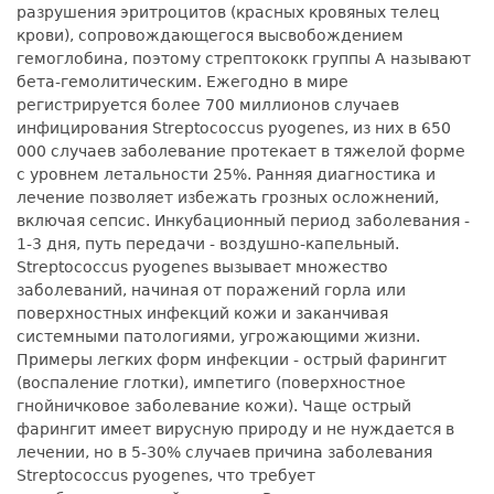
разрушения эритроцитов (красных кровяных телец
крови), сопровождающегося высвобождением
гемоглобина, поэтому стрептококк группы А называют
бета-гемолитическим. Ежегодно в мире
регистрируется более 700 миллионов случаев
инфицирования Streptococcus pyogenes, из них в 650
000 случаев заболевание протекает в тяжелой форме
с уровнем летальности 25%. Ранняя диагностика и
лечение позволяет избежать грозных осложнений,
включая сепсис. Инкубационный период заболевания -
1-3 дня, путь передачи - воздушно-капельный.
Streptococcus pyogenes вызывает множество
заболеваний, начиная от поражений горла или
поверхностных инфекций кожи и заканчивая
системными патологиями, угрожающими жизни.
Примеры легких форм инфекции - острый фарингит
(воспаление глотки), импетиго (поверхностное
гнойничковое заболевание кожи). Чаще острый
фарингит имеет вирусную природу и не нуждается в
лечении, но в 5-30% случаев причина заболевания
Streptococcus pyogenes, что требует