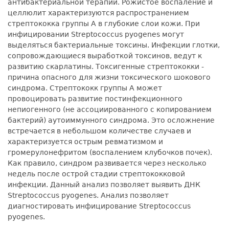
антибактериальной терапии. Рожистое воспаление и
целлюлит характеризуются распространением
стрептококка группы А в глубокие слои кожи. При
инфицировании Streptococcus pyogenes могут
выделяться бактериальные токсины. Инфекции глотки,
сопровождающиеся выработкой токсинов, ведут к
развитию скарлатины. Токсигенные стрептококки -
причина опасного для жизни токсического шокового
синдрома. Стрептококк группы А может
провоцировать развитие постинфекционного
непиогенного (не ассоциированного с копированием
бактерий) аутоиммунного синдрома. Это осложнение
встречается в небольшом количестве случаев и
характеризуется острым ревматизмом и
громерулонефритом (воспалением клубочков почек).
Как правило, синдром развивается через несколько
недель после острой стадии стрептококковой
инфекции. Данный анализ позволяет выявить ДНК
Streptococcus pyogenes. Анализ позволяет
диагностировать инфицирование Streptococcus
pyogenes.