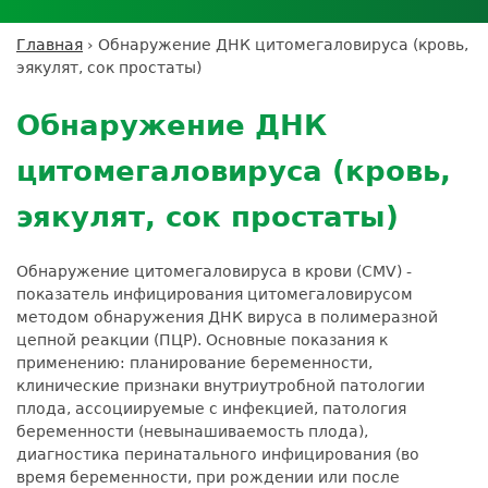
Личный кабинет пациента
Личный кабинет врача
Личный
Где сдать анализы
кабинет
Лицензии и сертификаты
Дисконтная программа
Сотрудничество
Выезд на дом
Главная
›
Обнаружение ДНК цитомегаловируса (кровь,
партнёра
Вы
Контроль качества
эякулят, сок простаты)
ДМС
Экскурсия в
Подготовка к анализам
Сотрудничество
здесь
Back
лабораторию
Вакансии
Обратная связь
Расшифровка анализов
to
Экскурсия в
Обнаружение ДНК
Документы
top
Усиление профилактических мер для
лабораторию
безопасности пациентов
цитомегаловируса (кровь,
Налоговый вычет
эякулят, сок простаты)
Обнаружение цитомегаловируса в крови (CMV) -
показатель инфицирования цитомегаловирусом
методом обнаружения ДНК вируса в полимеразной
цепной реакции (ПЦР). Основные показания к
применению: планирование беременности,
клинические признаки внутриутробной патологии
плода, ассоциируемые с инфекцией, патология
беременности (невынашиваемость плода),
диагностика перинатального инфицирования (во
время беременности, при рождении или после