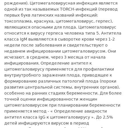
рождения). Цитомегаловирусная инфекция является
одной из так называемых TORCH-инфекций (перевод
первых букв латинских названий инфекций:
токсоплазма, краснуха, цитомегаловирус, герпес),
являющихся опасными для плода. Цитомегаловирус
относится к вирусу герпеса человека типа 5. Антитела
класса IgM выявляются в сыворотке крови через 1-2
недели после заболевания и свидетельствуют о
недавнем инфицировании цитомегаловирусом. Они
исчезают, в среднем, через 3 месяца от начала
инфицирования. Определение антител к
цитомегаловирусу применяется для профилактики
внутриутробного заражения плода, приводящее к
формированию различных патологий плода (пороки
развития центральной системы, внутренних органов),
особенно на ранних стадиях беременности. Для более
точной оценки инфицированности женщин
цитомегаловирусом при планировании беременности
применяется метод - « Определение авидности
антител класса IgG к цитомегаловирусу ». До 2,5%
детей инфицируются вирусом в период