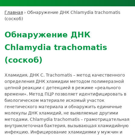
Личный кабинет пациента
Личный кабинет врача
Личный
Где сдать анализы
кабинет
Лицензии и сертификаты
Дисконтная программа
Сотрудничество
Выезд на дом
Главная
›
Обнаружение ДНК Chlamydia trachomatis
партнёра
Вы
Контроль качества
(соскоб)
ДМС
Экскурсия в
Подготовка к анализам
Сотрудничество
здесь
Back
лабораторию
Вакансии
Обратная связь
Расшифровка анализов
to
Экскурсия в
Обнаружение ДНК
Документы
top
Усиление профилактических мер для
лабораторию
безопасности пациентов
Chlamydia trachomatis
Налоговый вычет
(соскоб)
Хламидия, ДНК С. Trachomatis – метод качественного
определения ДНК хламидии методом полимеразной
цепной реакции с детекцией в режиме «реального
времени». Метод ПЦР позволяет идентифицировать в
биологическом материале искомый участок
генетического материала и обнаружить единичные
молекулы ДНК хламидий, не выявляемые другими
методами. Chlamydia trachomatis – грамотрицательная
внутриклеточная бактерия, вызывающая хламидийную
инфекцию. Инфицирование хламидиями у мужчин и