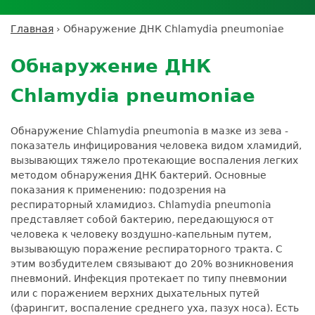
Личный кабинет пациента
Личный кабинет врача
Личный
Где сдать анализы
кабинет
Лицензии и сертификаты
Дисконтная программа
Сотрудничество
Выезд на дом
Главная
›
Обнаружение ДНК Chlamydia pneumoniae
партнёра
Вы
Контроль качества
Back
ДМС
Экскурсия в
Подготовка к анализам
Сотрудничество
здесь
to
лабораторию
Обнаружение ДНК
Вакансии
Обратная связь
Расшифровка анализов
top
Экскурсия в
Документы
Усиление профилактических мер для
Chlamydia pneumoniae
лабораторию
безопасности пациентов
Налоговый вычет
Обнаружение Chlamydia pneumonia в мазке из зева -
показатель инфицирования человека видом хламидий,
вызывающих тяжело протекающие воспаления легких
методом обнаружения ДНК бактерий. Основные
показания к применению: подозрения на
респираторный хламидиоз. Chlamydia pneumonia
представляет собой бактерию, передающуюся от
человека к человеку воздушно-капельным путем,
вызывающую поражение респираторного тракта. С
этим возбудителем связывают до 20% возникновения
пневмоний. Инфекция протекает по типу пневмонии
или с поражением верхних дыхательных путей
(фарингит, воспаление среднего уха, пазух носа). Есть