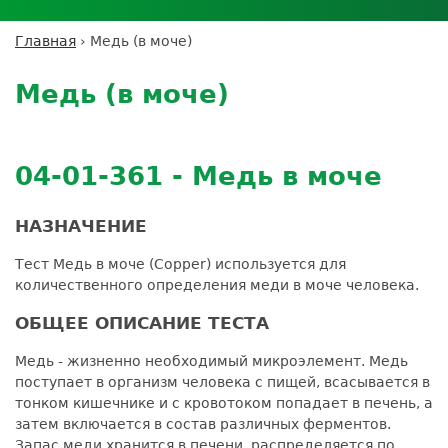
Личный кабинет пациента
Личный кабинет врача
Личный
Где сдать анализы
кабинет
Лицензии и сертификаты
Дисконтная программа
Сотрудничество
Выезд на дом
Главная
›
Медь (в моче)
партнёра
Вы
Контроль качества
Back
ДМС
Экскурсия в
Подготовка к анализам
Сотрудничество
здесь
to
лабораторию
Медь (в моче)
Вакансии
Обратная связь
Расшифровка анализов
top
Экскурсия в
Документы
Усиление профилактических мер для
лабораторию
безопасности пациентов
04-01-361 - Медь в моче
Налоговый вычет
НАЗНАЧЕНИЕ
Тест Медь в моче (Copper) используется для
количественного определения меди в моче человека.
ОБЩЕЕ ОПИСАНИЕ ТЕСТА
Медь - жизненно необходимый микроэлемент. Медь
поступает в организм человека с пищей, всасывается в
тонком кишечнике и с кровотоком попадает в печень, а
затем включается в состав различных ферментов.
Запас меди хранится в печени, распределяется по