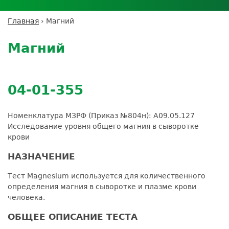
Личный кабинет пациента
Личный кабинет врача
Личный
Где сдать анализы
кабинет
Лицензии и сертификаты
Дисконтная программа
Сотрудничество
Выезд на дом
Главная
›
Магний
партнёра
Вы
Контроль качества
Back
ДМС
Экскурсия в
Подготовка к анализам
Сотрудничество
здесь
to
лабораторию
Магний
Вакансии
Обратная связь
Расшифровка анализов
top
Экскурсия в
Документы
Усиление профилактических мер для
лабораторию
безопасности пациентов
04-01-355
Налоговый вычет
Номенклатура МЗРФ (Приказ №804н): A09.05.127
Исследование уровня общего магния в сыворотке
крови
НАЗНАЧЕНИЕ
Тест Magnesium используется для количественного
определения магния в сыворотке и плазме крови
человека.
ОБЩЕЕ ОПИСАНИЕ ТЕСТА