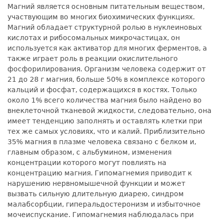
Магний является основным питательным веществом,
участвующим во многих биохимических функциях.
Магний обладает структурной ролью в нуклеиновых
кислотах и рибосомальных микрочастицах, он
используется как активатор для многих ферментов, а
также играет роль в реакции окислительного
фосфорилирования. Организм человека содержит от
21 до 28 г магния, больше 50% в комплексе которого
кальций и фосфат, содержащихся в костях. Только
около 1% всего количества магния было найдено во
внеклеточной тканевой жидкости, следовательно, она
имеет тенденцию заполнять и оставлять клетки при
тех же самых условиях, что и калий. Приблизительно
35% магния в плазме человека связано с белком и,
главным образом, с альбумином, изменения
концентрации которого могут повлиять на
концентрацию магния. Гипомагнемия приводит к
нарушению нервномышечной функции и может
вызвать сильную длительную диарею, синдром
малабсорбции, гиперальдостеронизм и избыточное
мочеиспускание. Гипомагнемия наблюдалась при