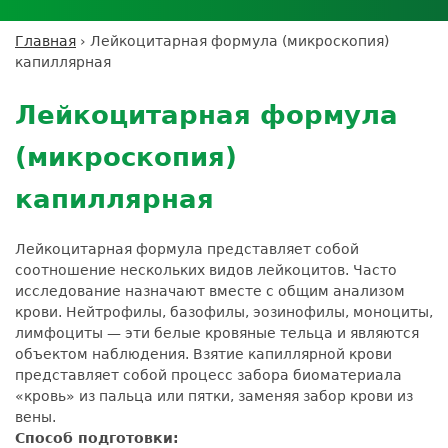
Личный кабинет пациента
Личный кабинет врача
Личный
Где сдать анализы
кабинет
Лицензии и сертификаты
Дисконтная программа
Сотрудничество
Выезд на дом
Главная
›
Лейкоцитарная формула (микроскопия)
партнёра
Вы
Контроль качества
капиллярная
ДМС
Экскурсия в
Подготовка к анализам
Сотрудничество
здесь
Back
лабораторию
Вакансии
Обратная связь
Расшифровка анализов
to
Экскурсия в
Лейкоцитарная формула
Документы
top
Усиление профилактических мер для
лабораторию
безопасности пациентов
(микроскопия)
Налоговый вычет
капиллярная
Лейкоцитарная формула представляет собой
соотношение нескольких видов лейкоцитов. Часто
исследование назначают вместе с общим анализом
крови. Нейтрофилы, базофилы, эозинофилы, моноциты,
лимфоциты — эти белые кровяные тельца и являются
объектом наблюдения. Взятие капиллярной крови
представляет собой процесс забора биоматериала
«кровь» из пальца или пятки, заменяя забор крови из
вены.
Способ подготовки: