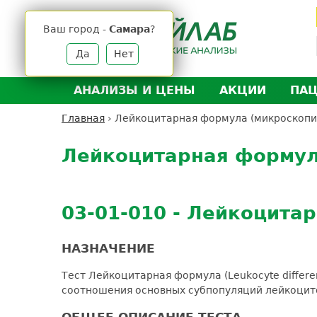
Jump
to
Ваш город -
Самара
?
navigation
Да
Нет
АНАЛИЗЫ И ЦЕНЫ
АКЦИИ
ПА
Анализы и цены
Л
Главная
›
Лейкоцитарная формула (микроскопи
Вы
Back
Где сдать анализы
Д
здесь
to
Лейкоцитарная формул
Выезд на дом
Д
top
Подготовка к анализам
О
Расшифровка анализов
У
03-01-010 - Лейкоцита
Н
НАЗНАЧЕНИЕ
Тест Лейкоцитарная формула (Leukocyte differ
соотношения основных субпопуляций лейкоцито
ОБЩЕЕ ОПИСАНИЕ ТЕСТА