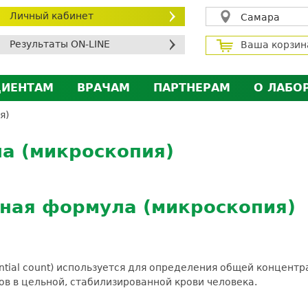
Личный кабинет
Самара
Результаты ON-LINE
Ваша корзин
ЦИЕНТАМ
ВРАЧАМ
ПАРТНЕРАМ
О ЛАБО
ичный кабинет пациента
Личный кабинет врача
Личный кабинет парт
Лицен
я)
исконтная программа
Сотрудничество
Сотрудничество
Контр
а (микроскопия)
МС
Экскурсия в лабораторию
Экскурсия в лаборат
Вакан
братная связь
Докум
силение профилактических мер для безопаснос
рная формула (микроскопия)
алоговый вычет
ential count) используется для определения общей концент
в в цельной, стабилизированной крови человека.