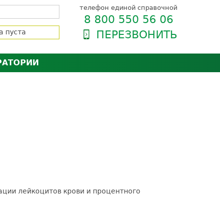
телефон единой справочной
8 800 550 56 06
а пуста
ПЕРЕЗВОНИТЬ
РАТОРИИ
нёра
зии и сертификаты
оль качества
орию
сии
енты
ти пациентов
рации лейкоцитов крови и процентного