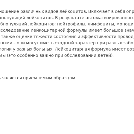
ношение различных видов лейкоцитов. Включает в себя о
бпопуляций лейкоцитов. В результате автоматизированно
убпопуляций лейкоцитов: нейтрофилы, лимфоциты, моноци
Исследование лейкоцитарной формулы имеет большое знач
 также оценке тяжести состояния и эффективности проводи
ми – они могут иметь сходный характер при разных забол
логии у разных больных. Лейкоцитарная формула имеет воз
мы (это особенно важно при обследовании детей).
ТА является приемлемым образцом