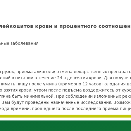
лейкоцитов крови и процентного соотношен
ьные заболевания
рузок, приема алкоголя; отмена лекарственных препаратов
ний в питании в течение 24 ч до взятия крови. Для получ
нимать пищу после ужина (примерно 12 часов голодания до 
 до взятия крови: утром после подъема воздержитесь от кур
должна быть минимальной. При соблюдении изложенных ре
е Вам будут проведены назначенные исследования. Возможно
ериода времени, прошедшего после последнего приема пищи