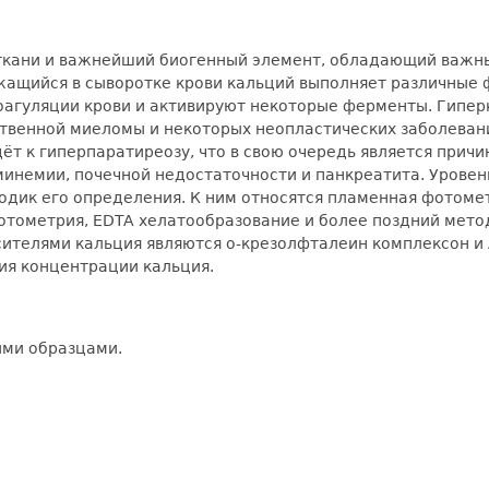
 ткани и важнейший биогенный элемент, обладающий важн
жащийся в сыворотке крови кальций выполняет различные 
оагуляции крови и активируют некоторые ферменты. Гипе
твенной миеломы и некоторых неопластических заболевани
ёт к гиперпаратиреозу, что в свою очередь является при
инемии, почечной недостаточности и панкреатита. Уровен
одик его определения. К ним относятся пламенная фотоме
тометрия, EDTA хелатообразование и более поздний мето
телями кальция являются о-крезолфталеин комплексон и Ar
ия концентрации кальция.
ыми образцами.