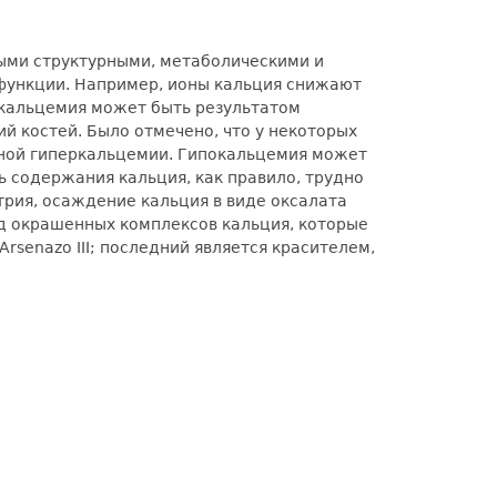
ыми структурными, метаболическими и
функции. Например, ионы кальция снижают
ркальцемия может быть результатом
й костей. Было отмечено, что у некоторых
чиной гиперкальцемии. Гипокальцемия может
ь содержания кальция, как правило, трудно
трия, осаждение кальция в виде оксалата
д окрашенных комплексов кальция, которые
senazo III; последний является красителем,