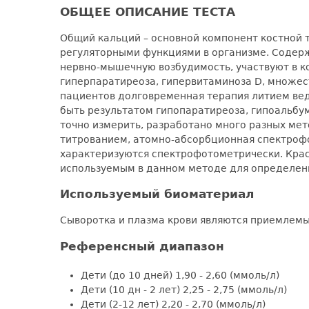
ОБЩЕЕ ОПИСАНИЕ ТЕСТА
Общий кальций – основной компонент костной
регуляторными функциями в организме. Содер
нервно-мышечную возбудимость, участвуют в к
гиперпаратиреоза, гипервитаминоза D, множес
пациентов долговременная терапия литием вед
быть результатом гипопаратиреоза, гипоальбум
точно измерить, разработано много разных мет
титрованием, атомно-абсорбционная спектрофо
характеризуются спектрофотометрически. Краси
используемым в данном методе для определен
Используемый биоматериал
Сыворотка и плазма крови являются приемлем
Референсный диапазон
Дети (до 10 дней) 1,90 - 2,60 (ммоль/л)
Дети (10 дн - 2 лет) 2,25 - 2,75 (ммоль/л)
Дети (2-12 лет) 2,20 - 2,70 (ммоль/л)