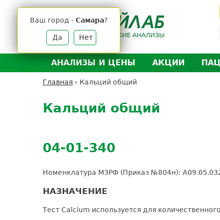
Jump
to
Ваш город -
Самара
?
navigation
Да
Нет
АНАЛИЗЫ И ЦЕНЫ
АКЦИИ
ПА
Анализы и цены
Л
Главная
›
Кальций общий
Вы
Back
Где сдать анализы
Д
здесь
to
Кальций общий
Выезд на дом
Д
top
Подготовка к анализам
О
Расшифровка анализов
У
04-01-340
Н
Номенклатура МЗРФ (Приказ №804н): A09.05.03
НАЗНАЧЕНИЕ
Тест Calcium используется для количественног