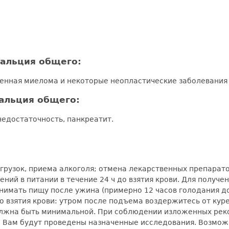
альция общего:
енная миелома и некоторые неопластические заболевания 
альция общего:
недостаточность, панкреатит.
рузок, приема алкоголя; отмена лекарственных препаратов
ний в питании в течение 24 ч до взятия крови. Для получ
нимать пищу после ужина (примерно 12 часов голодания до 
 до взятия крови: утром после подъема воздержитесь от кур
должна быть минимальной. При соблюдении изложенных ре
е Вам будут проведены назначенные исследования. Возможно