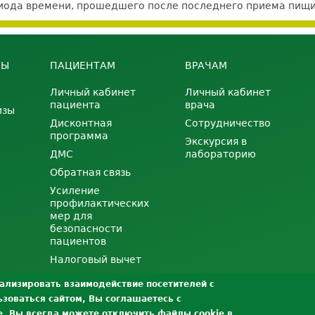
ериода времени, прошедшего после последнего приема пищи
НЫ
ПАЦИЕНТАМ
ВРАЧАМ
Личный кабинет
Личный кабинет
пациента
врача
изы
Дисконтная
Сотрудничество
программа
Экскурсия в
ДМС
лабораторию
Обратная связь
Усиление
профилактических
мер для
безопасности
пациентов
Налоговый вычет
нализировать взаимодействие посетителей с
зоваться сайтом, Вы соглашаетесь с
е, Вы всегда можете отключить файлы cookie в