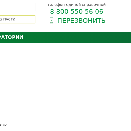
телефон единой справочной
8 800 550 56 06
а пуста
ПЕРЕЗВОНИТЬ
РАТОРИИ
нёра
зии и сертификаты
оль качества
орию
сии
енты
ти пациентов
ека.