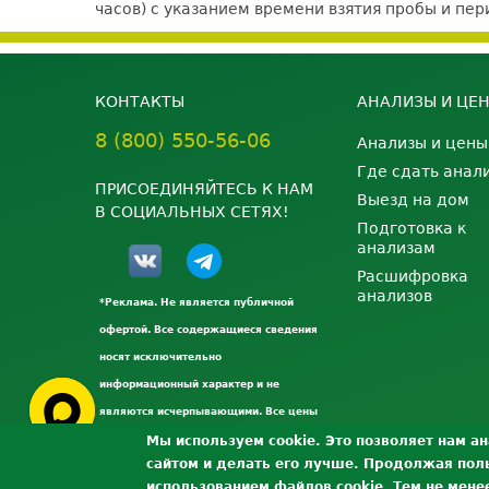
часов) с указанием времени взятия пробы и п
КОНТАКТЫ
АНАЛИЗЫ И ЦЕ
8 (800) 550-56-06
Анализы и цены
Где сдать анал
ПРИСОЕДИНЯЙТЕСЬ К НАМ
Выезд на дом
В СОЦИАЛЬНЫХ СЕТЯХ!
Подготовка к
анализам
Расшифровка
анализов
*Реклама. Не является публичной
офертой. Все содержащиеся сведения
носят исключительно
информационный характер и не
являются исчерпывающими. Все цены
и выгоды указаны с целью
Мы используем cookie. Это позволяет нам а
сайтом и делать его лучше. Продолжая поль
ознакомления. Точную стоимость
использованием файлов cookie. Тем не мене