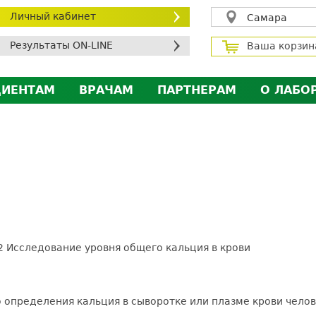
Личный кабинет
Самара
Результаты ON-LINE
Ваша корзин
ЦИЕНТАМ
ВРАЧАМ
ПАРТНЕРАМ
О ЛАБО
ичный кабинет пациента
Личный кабинет врача
Личный кабинет парт
Лицен
исконтная программа
Сотрудничество
Сотрудничество
Контр
МС
Экскурсия в лабораторию
Экскурсия в лаборат
Вакан
братная связь
Докум
силение профилактических мер для безопаснос
алоговый вычет
2 Исследование уровня общего кальция в крови
о определения кальция в сыворотке или плазме крови челов