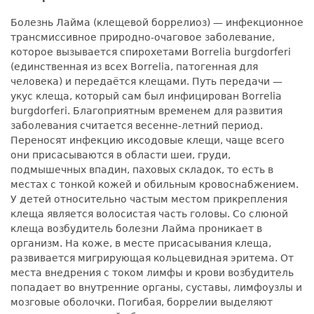
Болезнь Лайма (клещевой боррелиоз) — инфекционное
трансмиссивное природно-очаговое заболевание,
которое вызывается спирохетами Borrelia burgdorferi
(единственная из всех Borrelia, патогенная для
человека) и передаётся клещами. Путь передачи —
укус клеща, который сам был инфицирован Borrelia
burgdorferi. Благоприятным временем для развития
заболевания считается весенне-летний период.
Переносят инфекцию иксодовые клещи, чаще всего
они присасываются в области шеи, груди,
подмышечных впадин, паховых складок, то есть в
местах с тонкой кожей и обильным кровоснабжением.
У детей относительно частым местом прикрепления
клеща является волосистая часть головы. Со слюной
клеща возбудитель болезни Лайма проникает в
организм. На коже, в месте присасывания клеща,
развивается мигрирующая кольцевидная эритема. От
места внедрения с током лимфы и крови возбудитель
попадает во внутренние органы, суставы, лимфоузлы и
мозговые оболочки. Погибая, боррелии выделяют