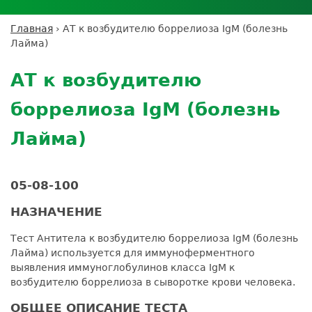
Личный кабинет пациента
Личный кабинет врача
Личный
Где сдать анализы
кабинет
Лицензии и сертификаты
Дисконтная программа
Сотрудничество
Выезд на дом
Главная
›
АТ к возбудителю боррелиоза IgМ (болезнь
партнёра
Вы
Контроль качества
Лайма)
ДМС
Экскурсия в
Подготовка к анализам
Сотрудничество
здесь
Back
лабораторию
Вакансии
Обратная связь
Расшифровка анализов
to
Экскурсия в
АТ к возбудителю
Документы
top
Усиление профилактических мер для
лабораторию
безопасности пациентов
боррелиоза IgМ (болезнь
Налоговый вычет
Лайма)
05-08-100
НАЗНАЧЕНИЕ
Тест Антитела к возбудителю боррелиоза IgМ (болезнь
Лайма) используется для иммуноферментного
выявления иммуноглобулинов класса IgМ к
возбудителю боррелиоза в сыворотке крови человека.
ОБЩЕЕ ОПИСАНИЕ ТЕСТА