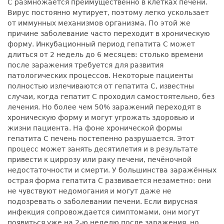
С размножается преимущественно в клетках печени.
Вирус постоянно мутирует, поэтому легко ускользает
от иммунных механизмов организма. По этой же
причине заболевание часто переходит в хроническую
форму. Инкубационный период гепатита С может
длиться от 2 недель до 6 месяцев: столько времени
после заражения требуется для развития
патологических процессов. Некоторые пациенты
полностью излечиваются от гепатита С, известны
случаи, когда гепатит С проходил самостоятельно, без
лечения. Но более чем 50% заражений переходят в
хроническую форму и могут угрожать здоровью и
жизни пациента. На фоне хронической формы
гепатита С печень постепенно разрушается. Этот
процесс может занять десятилетия и в результате
привести к циррозу или раку печени, печёночной
недостаточности и смерти. У большинства заражённых
острая форма гепатита С развивается незаметно: они
не чувствуют недомогания и могут даже не
подозревать о заболевании печени. Если вирусная
инфекция сопровождается симптомами, они могут
появиться уже на 2-ю неделю после заражения, но