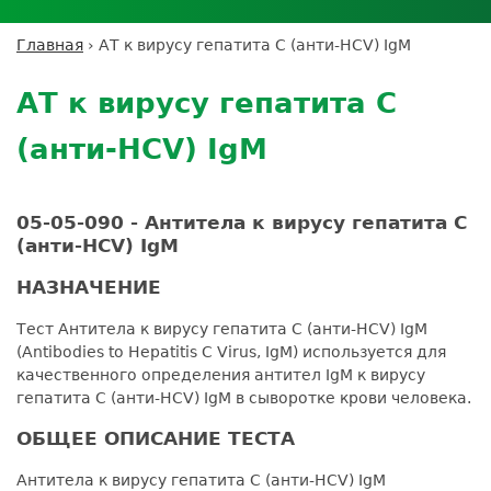
Личный кабинет пациента
Личный кабинет врача
Личный
Где сдать анализы
кабинет
Лицензии и сертификаты
Дисконтная программа
Сотрудничество
Выезд на дом
Главная
›
АТ к вирусу гепатита С (анти-HCV) IgМ
партнёра
Вы
Контроль качества
Back
ДМС
Экскурсия в
Подготовка к анализам
Сотрудничество
здесь
to
лабораторию
АТ к вирусу гепатита С
Вакансии
Обратная связь
Расшифровка анализов
top
Экскурсия в
Документы
Усиление профилактических мер для
(анти-HCV) IgМ
лабораторию
безопасности пациентов
Налоговый вычет
05-05-090 - Антитела к вирусу гепатита С
(анти-HCV) IgМ
НАЗНАЧЕНИЕ
Тест Антитела к вирусу гепатита С (анти-HCV) IgМ
(Antibodies to Hepatitis C Virus, IgM) используется для
качественного определения антител IgМ к вирусу
гепатита С (анти-HCV) IgМ в сыворотке крови человека.
ОБЩЕЕ ОПИСАНИЕ ТЕСТА
Антитела к вирусу гепатита С (анти-HCV) IgМ