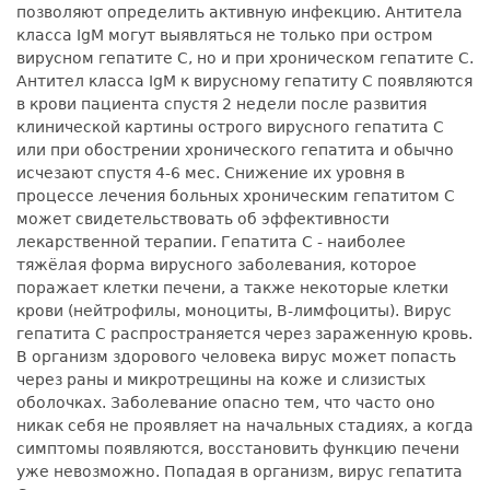
позволяют определить активную инфекцию. Антитела
класса IgМ могут выявляться не только при остром
вирусном гепатите С, но и при хроническом гепатите С.
Антител класса IgМ к вирусному гепатиту С появляются
в крови пациента спустя 2 недели после развития
клинической картины острого вирусного гепатита С
или при обострении хронического гепатита и обычно
исчезают спустя 4-6 мес. Снижение их уровня в
процессе лечения больных хроническим гепатитом С
может свидетельствовать об эффективности
лекарственной терапии. Гепатита С - наиболее
тяжёлая форма вирусного заболевания, которое
поражает клетки печени, а также некоторые клетки
крови (нейтрофилы, моноциты, В-лимфоциты). Вирус
гепатита С распространяется через зараженную кровь.
В организм здорового человека вирус может попасть
через раны и микротрещины на коже и слизистых
оболочках. Заболевание опасно тем, что часто оно
никак себя не проявляет на начальных стадиях, а когда
симптомы появляются, восстановить функцию печени
уже невозможно. Попадая в организм, вирус гепатита