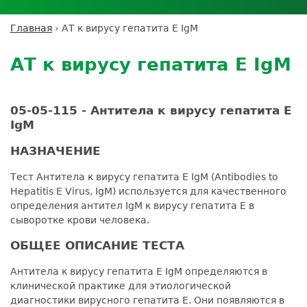
Личный кабинет пациента
Личный кабинет врача
Личный
Где сдать анализы
кабинет
Лицензии и сертификаты
Дисконтная программа
Сотрудничество
Выезд на дом
Главная
›
АТ к вирусу гепатита E IgM
партнёра
Вы
Контроль качества
Back
ДМС
Экскурсия в
Подготовка к анализам
Сотрудничество
здесь
to
лабораторию
АТ к вирусу гепатита E IgM
Вакансии
Обратная связь
Расшифровка анализов
top
Экскурсия в
Документы
Усиление профилактических мер для
лабораторию
безопасности пациентов
05-05-115 - Антитела к вирусу гепатита Е
IgM
Налоговый вычет
НАЗНАЧЕНИЕ
Тест Антитела к вирусу гепатита Е IgM (Antibodies to
Hepatitis E Virus, IgM) используется для качественного
определения антител IgM к вирусу гепатита Е в
сыворотке крови человека.
ОБЩЕЕ ОПИСАНИЕ ТЕСТА
Антитела к вирусу гепатита Е IgM определяются в
клинической практике для этиологической
диагностики вирусного гепатита Е. Они появляются в