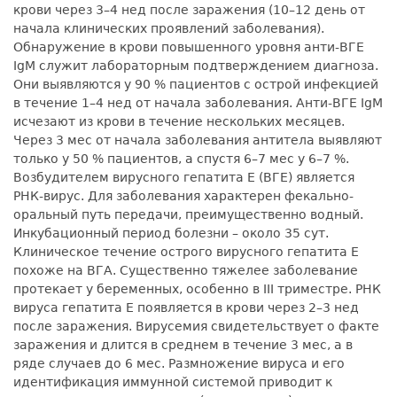
крови через 3–4 нед после заражения (10–12 день от
начала клинических проявлений заболевания).
Обнаружение в крови повышенного уровня анти-ВГЕ
IgМ служит лабораторным подтверждением диагноза.
Они выявляются у 90 % пациентов с острой инфекцией
в течение 1–4 нед от начала заболевания. Анти-ВГЕ IgМ
исчезают из крови в течение нескольких месяцев.
Через 3 мес от начала заболевания антитела выявляют
только у 50 % пациентов, а спустя 6–7 мес у 6–7 %.
Возбудителем вирусного гепатита Е (ВГЕ) является
РНК-вирус. Для заболевания характерен фекально-
оральный путь передачи, преимущественно водный.
Инкубационный период болезни – около 35 сут.
Клиническое течение острого вирусного гепатита Е
похоже на ВГА. Существенно тяжелее заболевание
протекает у беременных, особенно в III триместре. РНК
вируса гепатита Е появляется в крови через 2–3 нед
после заражения. Вирусемия свидетельствует о факте
заражения и длится в среднем в течение 3 мес, а в
ряде случаев до 6 мес. Размножение вируса и его
идентификация иммунной системой приводит к