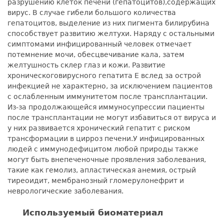
разрушению клеток печени (гепатоцитов),содержащих
вирус. В случае гибели большого количества
гепатоцитов, выделение из них пигмента билирубина
способствует развитию желтухи. Наряду с остальными
симптомами инфицированный человек отмечает
потемнение мочи, обесцвечивание кала, затем
желтушность склер глаз и кожи. Развитие
хроническоговирусного гепатита Е вслед за острой
инфекцией не характерно, за исключением пациентов
с ослабленным иммунитетом после трансплантации.
Из-за продолжающейся иммуносупрессии пациенты
после трансплантации не могут избавиться от вируса и
у них развивается хронический гепатит с риском
трансформации в цирроз печени.У инфицированных
людей с иммунодефицитом любой природы также
могут быть внепеченочные проявления заболевания,
такие как гемолиз, апластическая анемия, острый
тиреоидит, мембранозный гломерулонефрит и
неврологические заболевания.
Используемый биоматериал