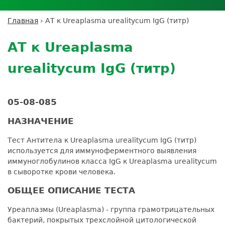
Личный кабинет пациента
Личный кабинет врача
Личный
Где сдать анализы
кабинет
Лицензии и сертификаты
Дисконтная программа
Сотрудничество
Выезд на дом
Главная
›
АТ к Ureaplasma urealitycum IgG (титр)
партнёра
Вы
Контроль качества
Back
ДМС
Экскурсия в
Подготовка к анализам
Сотрудничество
здесь
to
лабораторию
АТ к Ureaplasma
Вакансии
Обратная связь
Расшифровка анализов
top
Экскурсия в
Документы
Усиление профилактических мер для
urealitycum IgG (титр)
лабораторию
безопасности пациентов
Налоговый вычет
05-08-085
НАЗНАЧЕНИЕ
Тест Антитела к Ureaplasma urealitycum IgG (титр)
используется для иммуноферментного выявления
иммуноглобулинов класса IgG к Ureaplasma urealitycum
в сыворотке крови человека.
ОБЩЕЕ ОПИСАНИЕ ТЕСТА
Уреаплазмы (Ureaplasma) - группа грамотрицательных
бактерий, покрытых трехслойной цитологической