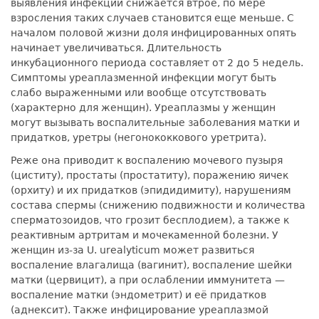
выявления инфекции снижается втрое, по мере
взросления таких случаев становится еще меньше. С
началом половой жизни доля инфицированных опять
начинает увеличиваться. Длительность
инкубационного периода составляет от 2 до 5 недель.
Симптомы уреаплазменной инфекции могут быть
слабо выраженными или вообще отсутствовать
(характерно для женщин). Уреаплазмы у женщин
могут вызывать воспалительные заболевания матки и
придатков, уретры (негонококкового уретрита).
Реже она приводит к воспалению мочевого пузыря
(циститу), простаты (простатиту), поражению яичек
(орхиту) и их придатков (эпидидимиту), нарушениям
состава спермы (снижению подвижности и количества
сперматозоидов, что грозит бесплодием), а также к
реактивным артритам и мочекаменной болезни. У
женщин из-за U. urealyticum может развиться
воспаление влагалища (вагинит), воспаление шейки
матки (цервицит), а при ослаблении иммунитета —
воспаление матки (эндометрит) и её придатков
(аднексит). Также инфицирование уреаплазмой