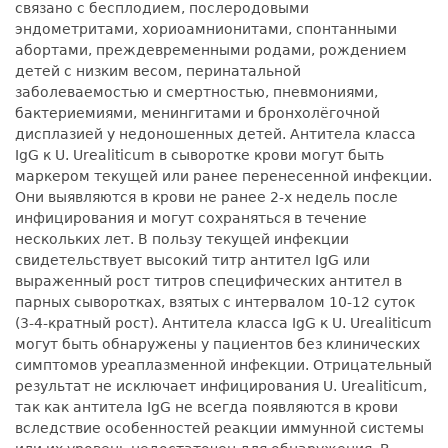
связано с бесплодием, послеродовыми
эндометритами, хориоамнионитами, спонтанными
абортами, преждевременными родами, рождением
детей с низким весом, перинатальной
заболеваемостью и смертностью, пневмониями,
бактериемиями, менингитами и бронхолёгочной
дисплазией у недоношенных детей. Антитела класса
IgG к U. Urealiticum в сыворотке крови могут быть
маркером текущей или ранее перенесенной инфекции.
Они выявляются в крови не ранее 2-х недель после
инфицирования и могут сохраняться в течение
нескольких лет. В пользу текущей инфекции
свидетельствует высокий титр антител IgG или
выраженный рост титров специфических антител в
парных сыворотках, взятых с интервалом 10-12 суток
(3-4-кратный рост). Антитела класса IgG к U. Urealiticum
могут быть обнаружены у пациентов без клинических
симптомов уреаплазменной инфекции. Отрицательный
результат не исключает инфицирования U. Urealiticum,
так как антитела IgG не всегда появляются в крови
вследствие особенностей реакции иммунной системы