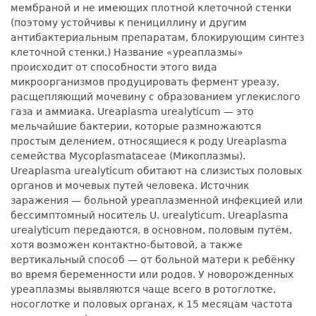
мембраной и не имеющих плотной клеточной стенки
(поэтому устойчивы к пенициллину и другим
антибактериальным препаратам, блокирующим синтез
клеточной стенки.) Название «уреаплазмы»
происходит от способности этого вида
микроорганизмов продуцировать фермент уреазу,
расщепляющий мочевину с образованием углекислого
газа и аммиака. Ureaplasma urealyticum — это
мельчайшие бактерии, которые размножаются
простым делением, относящиеся к роду Ureaplasma
семейства Mycoplasmataceae (Микоплазмы).
Ureaplasma urealyticum обитают на слизистых половых
органов и мочевых путей человека. Источник
заражения — больной уреаплазменной инфекцией или
бессимптомный носитель U. urealyticum. Ureaplasma
urealyticum передаются, в основном, половым путём,
хотя возможен контактно-бытовой, а также
вертикальный способ — от больной матери к ребёнку
во время беременности или родов. У новорожденных
уреаплазмы выявляются чаще всего в ротоглотке,
носоглотке и половых органах, к 15 месяцам частота