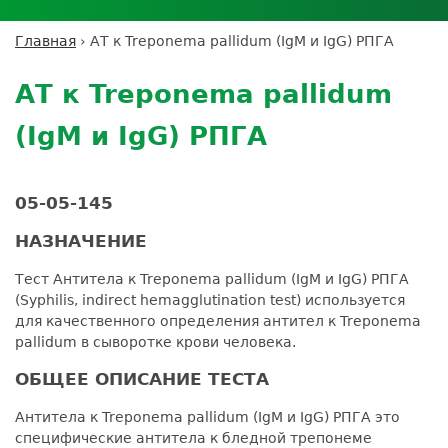
Личный кабинет пациента
Личный кабинет врача
Личный
Где сдать анализы
кабинет
Лицензии и сертификаты
Дисконтная программа
Сотрудничество
Выезд на дом
Главная
›
АТ к Treponema pallidum (IgМ и IgG) РПГА
партнёра
Вы
Контроль качества
Back
ДМС
Экскурсия в
Подготовка к анализам
Сотрудничество
здесь
to
лабораторию
АТ к Treponema pallidum
Вакансии
Обратная связь
Расшифровка анализов
top
Экскурсия в
Документы
Усиление профилактических мер для
(IgМ и IgG) РПГА
лабораторию
безопасности пациентов
Налоговый вычет
05-05-145
НАЗНАЧЕНИЕ
Тест Антитела к Treponema pallidum (IgМ и IgG) РПГА
(Syphilis, indirect hemagglutination test) используется
для качественного определения антител к Treponema
pallidum в сыворотке крови человека.
ОБЩЕЕ ОПИСАНИЕ ТЕСТА
Антитела к Treponema pallidum (IgМ и IgG) РПГА это
специфические антитела к бледной трепонеме