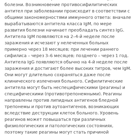
болезни. Возникновение противосифилитических
антител при заболевании происходит в соответствии с
общими закономерностями иммунного ответа: вначале
вырабатываются антитела класса IgМ, по мере
развития болезни начинает преобладать синтез IgG.
Антитела IgМ появляются на 2–4-й неделе после
заражения и исчезают у нелеченных больных
примерно через 18 месяцев; при лечении раннего
сифилиса – через 3–6 месяцев; позднего – через 1 год.
Антитела IgG появляются обычно на 4-й неделе после
заражения и достигают более высоких титров, чем IgМ.
Они могут длительно сохраняться даже после
клинического излечения больного. Сифилитические
антитела могут быть неспецифическими (реагины) и
специфическими (противотрепонемными). Реагины
направлены против липидных антигенов бледной
трепонемы и против аутоантигенов, возникающих
вследствие деструкции клеток больного. Уровень
реагинов может повышаться при различных
физиологических и патологических состояниях,
поэтому такие реагины могут стать причиной