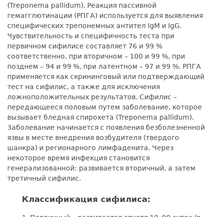
(Treponema pallidum). Реакция пассивной
гемагглютинации (РПГА) используется для выявления
специфических трепонемных антител IgM и IgG.
Чувствительность и специфичность теста при
первичном сифилисе составляет 76 и 99 %
соответственно, при вторичном – 100 и 99 %, при
позднем – 94 и 99 %, при латентном – 97 и 99 %. РПГА
применяется как скрининговый или подтверждающий
тест на сифилис, а также для исключения
ложноположительных результатов. Сифилис –
передающееся половым путем заболевание, которое
вызывает бледная спирохета (Treponema pallidum).
Заболевание начинается с появления безболезненной
язвы в месте внедрения возбудителя (твердого
шанкра) и регионарного лимфаденита. Через
некоторое время инфекция становится
генерализованной: развивается вторичный, а затем
третичный сифилис.
Классификация сифилиса: