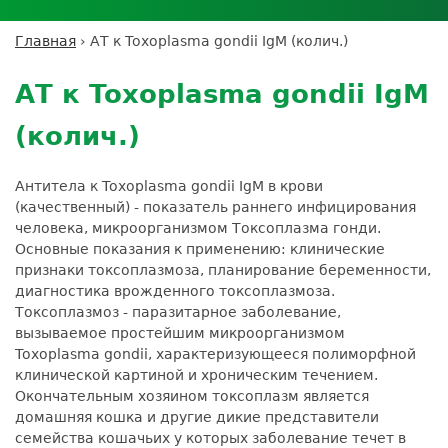
Личный кабинет пациента
Личный кабинет врача
Личный
Где сдать анализы
кабинет
Лицензии и сертификаты
Дисконтная программа
Сотрудничество
Выезд на дом
Главная
›
АТ к Toxoplasma gondii IgМ (колич.)
партнёра
Вы
Контроль качества
Back
ДМС
Экскурсия в
Подготовка к анализам
Сотрудничество
здесь
to
лабораторию
АТ к Toxoplasma gondii IgМ
Вакансии
Обратная связь
Расшифровка анализов
top
Экскурсия в
Документы
Усиление профилактических мер для
(колич.)
лабораторию
безопасности пациентов
Налоговый вычет
Антитела к Toxoplasma gondii IgM в крови
(качественный) - показатель раннего инфицирования
человека, микроорганизмом Токсоплазма гонди.
Основные показания к применению: клинические
признаки токсоплазмоза, планирование беременности,
диагностика врожденного токсоплазмоза.
Токсоплазмоз - паразитарное заболевание,
вызываемое простейшим микроорганизмом
Toxoplasma gondii, характеризующееся полиморфной
клинической картиной и хроническим течением.
Окончательным хозяином токсоплазм является
домашняя кошка и другие дикие представители
семейства кошачьих у которых заболевание течет в