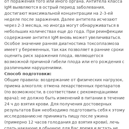
от поражения того или иного органа. Антитела класса
IgM выявляются в острый период заболевания,
достигают максимальной концентрации на 2-3-ей
неделе после заражения. Далее антитела исчезают
через 2-3 месяца, но иногда могут обнаруживаться в
небольших количествах еще до года. При реинфекции
содержание антител IgM вновь может увеличиваться.
Особое значение ранняя диагностика токсоплазмоза
имеет у беременных, так как позволяет в ранние сроки
оценить риск заражения плода, являющегося
возможной причиной гибели плода или его рождения с
различными нарушениями.
Способ подготовки:
Общие правила: воздержание от физических нагрузок,
приема алкоголя; отмена лекарственных препаратов
(по возможности, в соответствии с рекомендациями
врача); не должно быть изменений в питании в течение
24 ч до взятия крови. Для получения достоверных
результатов Вам необходимо подготовить себя к этому
исследованию:не принимать пищу после ужина
(примерно 12 часов голодания до взятия крови), лечь
спать накануне в обычное для Вас время и встать не