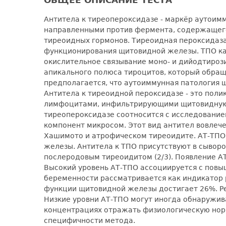
Антитела к тиреопероксидазе - маркёр аутои
направленными против фермента, содержащего
тиреоидных гормонов. Тиреоидная пероксидаза
функционирования щитовидной железы. ТПО кат
окислительное связывание моно- и дийодтирози
апикального полюса тироцитов, который обращ
предполагается, что аутоиммунная патология щ
Антитела к тиреоидной пероксидазе - это поли
лимфоцитами, инфильтрирующими щитовидную 
тиреопероксидазе соотносится с исследовани
компонент микросом. Этот вид антител вовлеч
Хашимото и атрофическом тиреоидите. АТ-ТПО 
железы. Антитела к ТПО присутствуют в сыворо
послеродовым тиреоидитом (2/3). Появление А
Высокий уровень АТ-ТПО ассоциируется с пов
беременности рассматривается как индикатор 
функции щитовидной железы достигает 26%. Ре
Низкие уровни АТ-ТПО могут иногда обнаружива
концентрациях отражать физиологическую норм
специфичности метода.