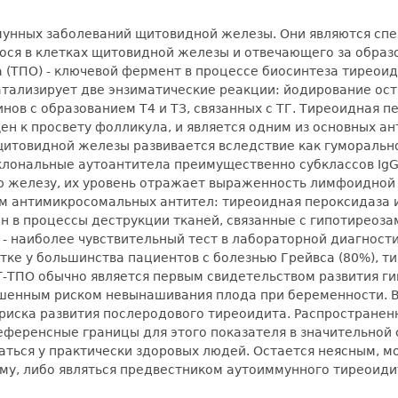
ммунных заболеваний щитовидной железы. Они являются с
ся в клетках щитовидной железы и отвечающего за образ
 (ТПО) - ключевой фермент в процессе биосинтеза тиреои
ализирует две энзиматические реакции: йодирование остат
нов с образованием Т4 и ТЗ, связанных с ТГ. Тиреоидная п
ен к просвету фолликула, и является одним из основных а
итовидной железы развивается вследствие как гуморальног
клональные аутоантитела преимущественно субклассов IgG1
железу, их уровень отражает выраженность лимфоидной 
ем антимикросомальных антител: тиреоидная пероксидаза
ен в процессы деструкции тканей, связанные с гипотирео
- наиболее чувствительный тест в лабораторной диагнос
тке у большинства пациентов с болезнью Грейвса (80%), 
Т-ТПО обычно является первым свидетельством развития г
ышенным риском невынашивания плода при беременности. В
риска развития послеродового тиреоидита. Распространен
ференсные границы для этого показателя в значительной 
ться у практически здоровых людей. Остается неясным, м
у, либо являться предвестником аутоиммунного тиреоиди