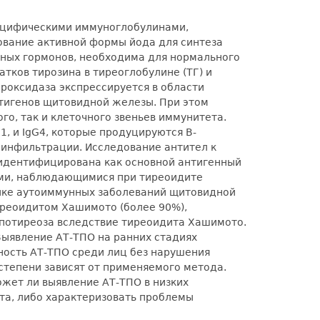
пецифическими иммуноглобулинами,
ование активной формы йода для синтеза
дных гормонов, необходима для нормального
ков тирозина в тиреоглобулине (ТГ) и
ероксидаза экспрессируется в области
нтигенов щитовидной железы. При этом
о, так и клеточного звеньев иммунитета.
, и IgG4, которые продуцируются В-
инфильтрации. Исследование антител к
 идентифицирована как основной антигенный
зами, наблюдающимися при тиреоидите
тике аутоиммунных заболеваний щитовидной
тиреоидитом Хашимото (более 90%),
ипотиреоза вследствие тиреоидита Хашимото.
ыявление АТ-ТПО на ранних стадиях
ность АТ-ТПО среди лиц без нарушения
степени зависят от применяемого метода.
ожет ли выявление АТ-ТПО в низких
та, либо характеризовать проблемы