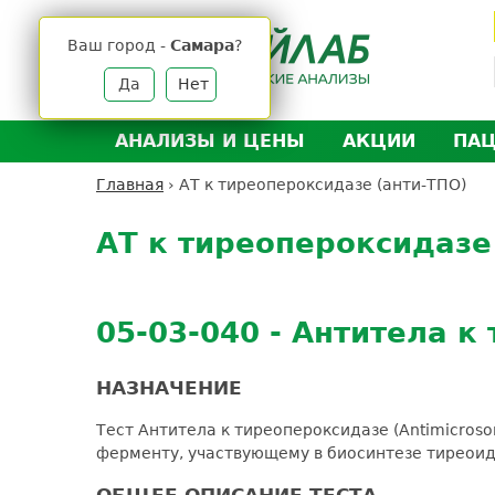
Jump
to
Ваш город -
Самара
?
navigation
Да
Нет
АНАЛИЗЫ И ЦЕНЫ
АКЦИИ
ПА
Анализы и цены
Л
Главная
›
АТ к тиреопероксидазе (анти-ТПО)
Вы
Back
Где сдать анализы
Д
здесь
to
АТ к тиреопероксидазе
Выезд на дом
Д
top
Подготовка к анализам
О
Расшифровка анализов
У
05-03-040 - Антитела к
Н
НАЗНАЧЕНИЕ
Тест Антитела к тиреопероксидазе (Antimicros
ферменту, участвующему в биосинтезе тиреоидн
ОБЩЕЕ ОПИСАНИЕ ТЕСТА