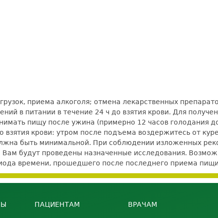
рузок, приема алкоголя; отмена лекарственных препаратов
ний в питании в течение 24 ч до взятия крови. Для получ
нимать пищу после ужина (примерно 12 часов голодания до 
 до взятия крови: утром после подъема воздержитесь от кур
должна быть минимальной. При соблюдении изложенных ре
е Вам будут проведены назначенные исследования. Возможно
ериода времени, прошедшего после последнего приема пищи
НЫ
ПАЦИЕНТАМ
ВРАЧАМ