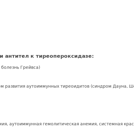
 антител к тиреопероксидазе:
 болезнь Грейвса)
м развития аутоиммунных тиреоидитов (синдром Дауна, Ш
ия, аутоиммунная гемолитическая анемия, системная крас