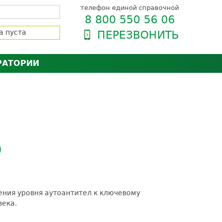
телефон единой справочной
8 800 550 56 06
а пуста
ПЕРЕЗВОНИТЬ
РАТОРИИ
нёра
зии и сертификаты
оль качества
орию
сии
енты
ти пациентов
)
ления уровня аутоантител к ключевому
века.