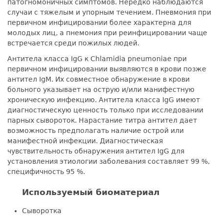
патогномоничных симптомов. Нередко наблюдаются
случаи с тяжелым и упорным течением. Пневмония при
первичном инфицировании более характерна для
молодых лиц, а пнемония при реинфицировании чаще
встречается среди пожилых людей.
Антитела класса IgG к Chlamidia pneumoniae при
первичном инфицировании выявляются в крови позже
антител IgМ. Их совместное обнаружение в крови
больного указывает на острую и/или манифестную
хроническую инфекцию. Антитела класса IgG имеют
диагностическую ценность только при исследовании
парных сывороток. Нарастание титра антител дает
возможность предполагать наличие острой или
манифестной инфекции. Диагностическая
чувствительность обнаружения антител IgG для
установления этиологии заболевания составляет 99 %,
специфичность 95 %.
Используемый биоматериал
Сыворотка