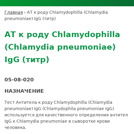
Личный кабинет пациента
Личный кабинет врача
Личный
Где сдать анализы
кабинет
Лицензии и сертификаты
Дисконтная программа
Сотрудничество
Выезд на дом
Главная
›
АТ к роду Chlamydophilla (Chlamydia
партнёра
Вы
Контроль качества
pneumoniae) IgG (титр)
ДМС
Экскурсия в
Подготовка к анализам
Сотрудничество
здесь
Back
лабораторию
Вакансии
Обратная связь
Расшифровка анализов
to
Экскурсия в
АТ к роду Chlamydophilla
Документы
top
Усиление профилактических мер для
лабораторию
безопасности пациентов
(Chlamydia pneumoniae)
Налоговый вычет
IgG (титр)
05-08-020
НАЗНАЧЕНИЕ
Тест Антитела к роду Chlamydophilla (Chlamydia
pneumoniae) IgG (Chlamydophila pneumoniae IgG)
используется для качественного определения антител
IgG к Chlamydia pneumoniae в сыворотке крови
человека.