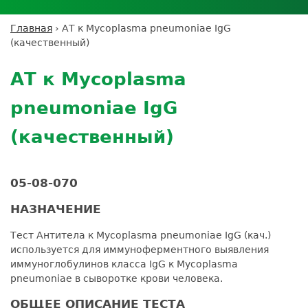
Личный кабинет пациента
Личный кабинет врача
Личный
Где сдать анализы
кабинет
Лицензии и сертификаты
Дисконтная программа
Сотрудничество
Выезд на дом
Главная
›
АТ к Mycoplasma pneumoniae IgG
партнёра
Вы
Контроль качества
(качественный)
ДМС
Экскурсия в
Подготовка к анализам
Сотрудничество
здесь
Back
лабораторию
Вакансии
Обратная связь
Расшифровка анализов
to
Экскурсия в
АТ к Mycoplasma
Документы
top
Усиление профилактических мер для
лабораторию
безопасности пациентов
pneumoniae IgG
Налоговый вычет
(качественный)
05-08-070
НАЗНАЧЕНИЕ
Тест Антитела к Mycoplasma pneumoniae IgG (кач.)
используется для иммуноферментного выявления
иммуноглобулинов класса IgG к Mycoplasma
pneumoniae в сыворотке крови человека.
ОБЩЕЕ ОПИСАНИЕ ТЕСТА