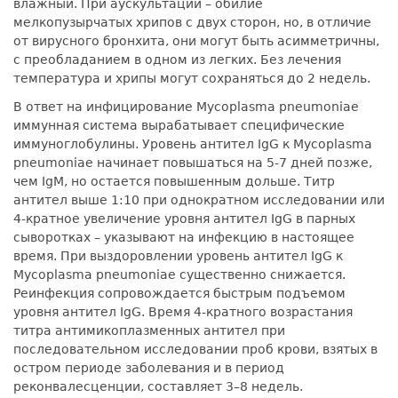
влажный. При аускультации – обилие
мелкопузырчатых хрипов с двух сторон, но, в отличие
от вирусного бронхита, они могут быть асимметричны,
с преобладанием в одном из легких. Без лечения
температура и хрипы могут сохраняться до 2 недель.
В ответ на инфицирование Mycoplasma pneumoniae
иммунная система вырабатывает специфические
иммуноглобулины. Уровень антител IgG к Mycoplasma
pneumoniae начинает повышаться на 5-7 дней позже,
чем IgM, но остается повышенным дольше. Титр
антител выше 1:10 при однократном исследовании или
4-кратное увеличение уровня антител IgG в парных
сыворотках – указывают на инфекцию в настоящее
время. При выздоровлении уровень антител IgG к
Mycoplasma pneumoniae существенно снижается.
Реинфекция сопровождается быстрым подъемом
уровня антител IgG. Время 4-кратного возрастания
титра антимикоплазменных антител при
последовательном исследовании проб крови, взятых в
остром периоде заболевания и в период
реконвалесценции, составляет 3–8 недель.