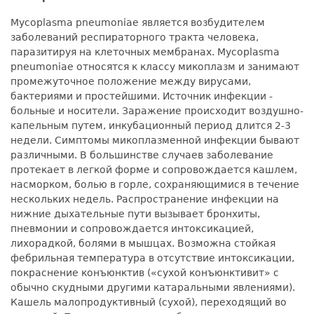
Mycoplasma pneumoniae является возбудителем
заболеваний респираторного тракта человека,
паразитируя на клеточных мембранах. Mycoplasma
pneumoniae относятся к классу микоплазм и занимают
промежуточное положение между вирусами,
бактериями и простейшими. Источник инфекции -
больные и носители. Заражение происходит воздушно-
капельным путем, инкубационный период длится 2-3
недели. Симптомы микоплазменной инфекции бывают
различными. В большинстве случаев заболевание
протекает в легкой форме и сопровождается кашлем,
насморком, болью в горле, сохраняющимися в течение
нескольких недель. Распространение инфекции на
нижние дыхательные пути вызывает бронхиты,
пневмонии и сопровождается интоксикацией,
лихорадкой, болями в мышцах. Возможна стойкая
фебрильная температура в отсутствие интоксикации,
покраснение конъюнктив («сухой конъюнктивит» с
обычно скудными другими катаральными явлениями).
Кашель малопродуктивный (сухой), переходящий во