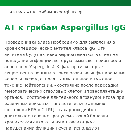
Личный кабинет пациента
Личный кабинет врача
Личный
Где сдать анализы
кабинет
Лицензии и сертификаты
Дисконтная программа
Сотрудничество
Выезд на дом
Главная
›
АТ к грибам Aspergillus IgG
партнёра
Вы
Контроль качества
Back
ДМС
Экскурсия в
Подготовка к анализам
Сотрудничество
здесь
to
лабораторию
АТ к грибам Aspergillus IgG
Вакансии
Обратная связь
Расшифровка анализов
top
Экскурсия в
Документы
Усиление профилактических мер для
лабораторию
Проведения анализа необходимо для выявления в
безопасности пациентов
крови специфических антител класса IgG. Эти
Налоговый вычет
антитела будут активно вырабатываться в ответ на
попадание инфекции, которую вызывают грибы рода
аспергилл (Aspergillus). К факторам, которые
существенно повышают риск развития инфицирования
аспергиллёзом, относят: - длительное и тяжёлое
течение нейтропении. - состояние после пересадки
гемопоэтических стволовых клеток и трансплантации
органов. - состояние длительного агранулоцитоза при
различных лейкозах. - апластическую анемию. -
состояния ВИЧ и СПИД. - сахарный диабет. -
длительное течение гранулематозной болезни. -
хроническая алкогольная интоксикация с
нарушениями функции печени. Используют