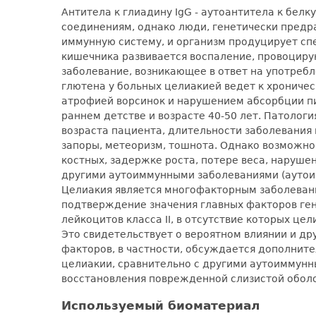
Антитела к глиадину IgG - аутоантитела к белк
соединениям, однако люди, генетически предр
иммунную систему, и организм продуцирует сп
кишечника развивается воспаление, провоциру
заболевание, возникающее в ответ на употреб
глютена у больных целиакией ведет к хронич
атрофией ворсинок и нарушением абсорбции пи
раннем детстве и возрасте 40-50 лет. Патолог
возраста пациента, длительности заболевания
запоры, метеоризм, тошнота. Однако возможно
костных, задержке роста, потере веса, наруше
другими аутоиммунными заболеваниями (аутои
Целиакия является многофакторным заболевани
подтверждение значения главных факторов ген
лейкоцитов класса II, в отсутствие которых це
Это свидетельствует о вероятном влиянии и др
факторов, в частности, обсуждается дополните
целиакии, сравнительно с другими аутоиммунн
восстановления поврежденной слизистой оболо
Используемый биоматериал