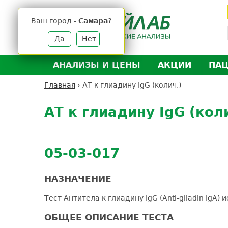
Jump
to
Ваш город -
Самара
?
navigation
Да
Нет
АНАЛИЗЫ И ЦЕНЫ
АКЦИИ
ПА
Анализы и цены
Л
Главная
›
АТ к глиадину IgG (колич.)
Вы
Back
Где сдать анализы
Д
здесь
to
АТ к глиадину IgG (кол
Выезд на дом
Д
top
Подготовка к анализам
О
Расшифровка анализов
У
05-03-017
Н
НАЗНАЧЕНИЕ
Тест Антитела к глиадину IgG (Anti-gliadin IgA
ОБЩЕЕ ОПИСАНИЕ ТЕСТА