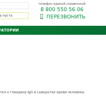
телефон единой справочной
8 800 550 56 06
а пуста
ПЕРЕЗВОНИТЬ
РАТОРИИ
нёра
зии и сертификаты
оль качества
орию
сии
енты
ти пациентов
ител к глиадину IgG в сыворотке крови человека.