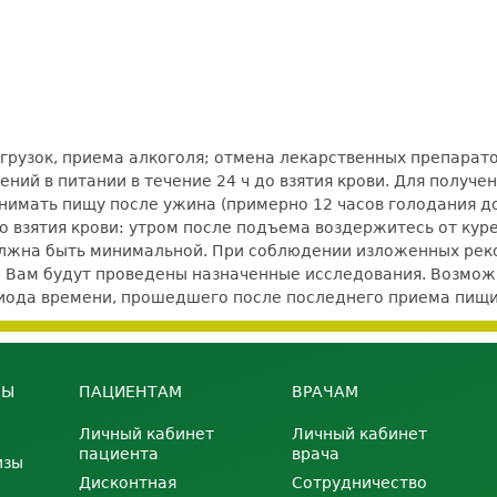
рузок, приема алкоголя; отмена лекарственных препаратов
ний в питании в течение 24 ч до взятия крови. Для получ
нимать пищу после ужина (примерно 12 часов голодания до 
 до взятия крови: утром после подъема воздержитесь от кур
должна быть минимальной. При соблюдении изложенных ре
е Вам будут проведены назначенные исследования. Возможно
ериода времени, прошедшего после последнего приема пищи
НЫ
ПАЦИЕНТАМ
ВРАЧАМ
Личный кабинет
Личный кабинет
пациента
врача
изы
Дисконтная
Сотрудничество