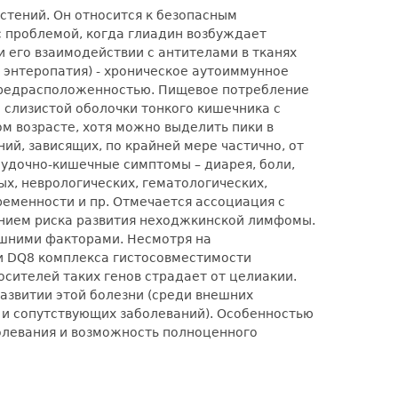
астений. Он относится к безопасным
 проблемой, когда глиадин возбуждает
 его взаимодействии с антителами в тканях
 энтеропатия) - хроническое аутоиммунное
 предрасположенностью. Пищевое потребление
слизистой оболочки тонкого кишечника с
 возрасте, хотя можно выделить пики в
ий, зависящих, по крайней мере частично, от
удочно-кишечные симптомы – диарея, боли,
х, неврологических, гематологических,
ременности и пр. Отмечается ассоциация с
ением риска развития неходжкинской лимфомы.
ешними факторами. Несмотря на
 и DQ8 комплекса гистосовместимости
осителей таких генов страдает от целиакии.
развитии этой болезни (среди внешних
, и сопутствующих заболеваний). Особенностью
олевания и возможность полноценного