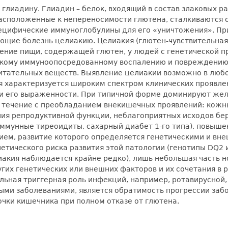
у глиадину. Глиадин – белок, входящий в состав злаковых р
асположенные к непереносимости глютена, сталкиваются с
ецифические иммуноглобулины для его «уничтожения». При
ющие болезнь целиакию. Целиакия (глютен-чувствительная
ление пищи, содержащей глютен, у людей с генетической
ескому иммуноопосредованному воспалению и повреждению 
тательных веществ. Выявление целиакии возможно в любом
ия характеризуется широким спектром клинических проявлен
 и его выраженности. При типичной форме доминируют жел
 течение с преобладанием внекишечных проявлений: кожны
ния репродуктивной функции, неблагоприятных исходов бе
ммунные тиреоидиты, сахарный диабет 1-го типа), повыш
ем, развитие которого определяется генетическими и вн
етического риска развития этой патологии (генотипы DQ2
лиакия наблюдается крайне редко), лишь небольшая часть н
угих генетических или внешних факторов и их сочетания в 
льная триггерная роль инфекций, например, ротавирусной
ыми заболеваниями, является обратимость прогрессии заб
чки кишечника при полном отказе от глютена.