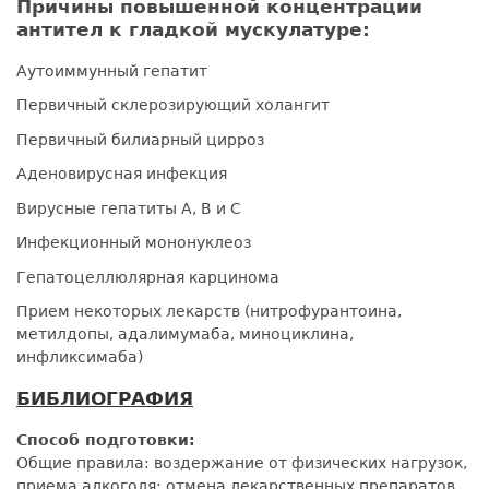
Причины повышенной концентрации
антител к гладкой мускулатуре:
Аутоиммунный гепатит
Первичный склерозирующий холангит
Первичный билиарный цирроз
Аденовирусная инфекция
Вирусные гепатиты А, В и С
Инфекционный мононуклеоз
Гепатоцеллюлярная карцинома
Прием некоторых лекарств (нитрофурантоина,
метилдопы, адалимумаба, миноциклина,
инфликсимаба)
БИБЛИОГРАФИЯ
Способ подготовки:
Общие правила: воздержание от физических нагрузок,
приема алкоголя; отмена лекарственных препаратов