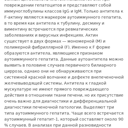
повреждении гепатоцитов и представляют собой
иммуноглобулины классов IgG и IgM. Только антитела к
F-актину являются маркером аутоиммунного гепатита,
в то время как антитела к тубулину, десмину и
виментину встречаются при ревматических
заболеваниях и вирусных инфекциях. Актин
существует в двух формах — мономерной (М) и
полимерной фибриллярной (F). Именно к F форме
образуются антитела, являющиеся признаком
аутоиммунного гепатита. Данные аутоантитела можно
выявить в половине случаев первичного билиарного
цирроза, однако они не обнаруживаются при
системной красной волчанке и дефекте внепеченочной
желчевыводящей системы. Антитела к гладкой
мускулатуре не имеют прямого повреждающего
действия в отношении ткани печени, но их присутствие
очень важно для диагностики и дифференциальной
диагностики печеночной патологии. Выделяют три
типа аутоиммунного гепатита. Чаще всего встречается
аутоиммунный гепатит-1, который составляет около 90
% случаев. В анализах при данной разновидности