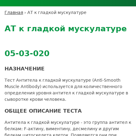
Личный кабинет пациента
Личный кабинет врача
Личный
Где сдать анализы
кабинет
Лицензии и сертификаты
Дисконтная программа
Сотрудничество
Выезд на дом
Главная
›
АТ к гладкой мускулатуре
партнёра
Вы
Контроль качества
Back
ДМС
Экскурсия в
Подготовка к анализам
Сотрудничество
здесь
to
лабораторию
АТ к гладкой мускулатуре
Вакансии
Обратная связь
Расшифровка анализов
top
Экскурсия в
Документы
Усиление профилактических мер для
лабораторию
безопасности пациентов
05-03-020
Налоговый вычет
НАЗНАЧЕНИЕ
Тест Антитела к гладкой мускулатуре (Anti-Smooth
Muscle Antibody) используется для количественного
определения уровня антител к гладкой мускулатуре в
сыворотке крови человека.
ОБЩЕЕ ОПИСАНИЕ ТЕСТА
Антитела к гладкой мускулатуре - это группа антител к
белкам: F-актину, виментину, десмелину и другим
белкам цитоскелета клеток. Появляются они при