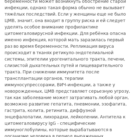
беременности может возникнуть обострение старой
инфекции, однако такая форма обычно не вызывает
тяжёлых последствий. Если у женщины еще не было
ЦМВ, значит, она входит в группу риска и ей следует
уделять особое внимание профилактике
цитомегаловирусной инфекции. Для ребёнка опасна
именно инфекция, которой мать заразилась первый
раз во время беременности. Репликация вируса
происходит в тканях ретикуло-эндотелиальной
системы, эпителии урогенитального тракта, печени,
слизистой дыхательных путей и пищеварительного
тракта. При снижении иммунитета после
трансплантации органов, терапии
иммуносупрессорами, ВИЧ-инфекции, а также у
новорожденных, ЦМВ представляет серьезную угрозу,
так как заболевание может затрагивать любой орган,
возможно развитие гепатита, пневмонии, эзофагита,
гастрита, колита, ретинита, диффузной
энцефалопатии, лихорадки, лейкопении. Антитела к
цитомегаловирусу IgG - специфические
иммуноглобулины, которые вырабатываются в
организме человека в период выраженных