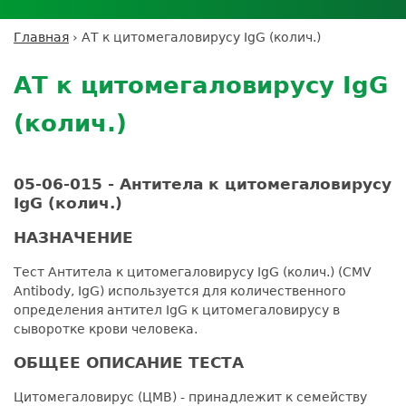
Личный кабинет пациента
Личный кабинет врача
Личный
Где сдать анализы
кабинет
Лицензии и сертификаты
Дисконтная программа
Сотрудничество
Выезд на дом
Главная
›
АТ к цитомегаловирусу IgG (колич.)
партнёра
Вы
Контроль качества
Back
ДМС
Экскурсия в
Подготовка к анализам
Сотрудничество
здесь
to
лабораторию
АТ к цитомегаловирусу IgG
Вакансии
Обратная связь
Расшифровка анализов
top
Экскурсия в
Документы
Усиление профилактических мер для
(колич.)
лабораторию
безопасности пациентов
Налоговый вычет
05-06-015 - Антитела к цитомегаловирусу
IgG (колич.)
НАЗНАЧЕНИЕ
Тест Антитела к цитомегаловирусу IgG (колич.) (CMV
Antibody, IgG) используется для количественного
определения антител IgG к цитомегаловирусу в
сыворотке крови человека.
ОБЩЕЕ ОПИСАНИЕ ТЕСТА
Цитомегаловирус (ЦМВ) - принадлежит к семейству