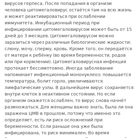
вирусов герпеса. После попадания в организм
человека цитомегаловирус остаётся там на всю жизнь
и может реактивироваться при ослаблении
иммунитета. Инкубационный период при
инфицировании цитомегаловирусом может быть от 15
дней до 3 месяцев. Цитомегаловирусом можно
заразиться через различные биологические жидкости:
слюну, мочу, сперму, кровь. Кроме того, он передаётся
от матери к ребёнку (во время беременности, родов
или при кормлении). Цитомегаловирусная инфекция
протекает бессимптомно. Иногда заболевание
напоминает инфекционный мононуклеоз: повышается
температура, болит горло, увеличиваются
лимфатические узлы. В дальнейшем вирус сохраняется
внутри клеток в неактивном состоянии. Но если
организм окажется ослаблен, то вирус снова начнёт
размножаться. Для женщины важно знать, была ли она
заражена ЦМВ в прошлом, потому что именно это
определяет, есть ли риск осложнений при
беременности. Если раньше она уже была
инфицирована, то риск минимален. Во время