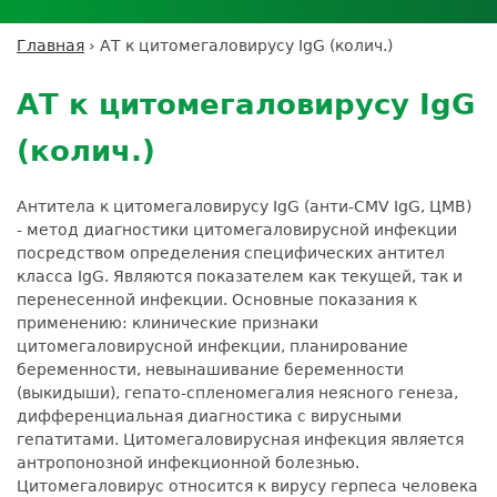
Личный кабинет пациента
Личный кабинет врача
Личный
Где сдать анализы
кабинет
Лицензии и сертификаты
Дисконтная программа
Сотрудничество
Выезд на дом
Главная
›
АТ к цитомегаловирусу IgG (колич.)
партнёра
Вы
Контроль качества
Back
ДМС
Экскурсия в
Подготовка к анализам
Сотрудничество
здесь
to
лабораторию
АТ к цитомегаловирусу IgG
Вакансии
Обратная связь
Расшифровка анализов
top
Экскурсия в
Документы
Усиление профилактических мер для
(колич.)
лабораторию
безопасности пациентов
Налоговый вычет
Антитела к цитомегаловирусу IgG (анти-CMV IgG, ЦМВ)
- метод диагностики цитомегаловирусной инфекции
посредством определения специфических антител
класса IgG. Являются показателем как текущей, так и
перенесенной инфекции. Основные показания к
применению: клинические признаки
цитомегаловирусной инфекции, планирование
беременности, невынашивание беременности
(выкидыши), гепато-спленомегалия неясного генеза,
дифференциальная диагностика с вирусными
гепатитами. Цитомегаловирусная инфекция является
антропонозной инфекционной болезнью.
Цитомегаловирус относится к вирусу герпеса человека