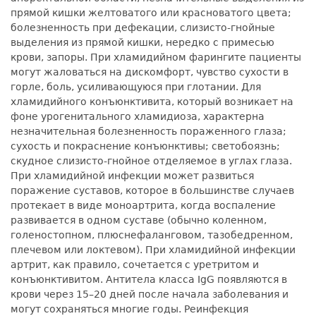
прямой кишки желтоватого или красноватого цвета;
болезненность при дефекации, слизисто-гнойные
выделения из прямой кишки, нередко с примесью
крови, запоры. При хламидийном фарингите пациенты
могут жаловаться на дискомфорт, чувство сухости в
горле, боль, усиливающуюся при глотании. Для
хламидийного конъюнктивита, который возникает на
фоне урогенитального хламидиоза, характерна
незначительная болезненность пораженного глаза;
сухость и покраснение конъюнктивы; светобоязнь;
скудное слизисто-гнойное отделяемое в углах глаза.
При хламидийной инфекции может развиться
поражение суставов, которое в большинстве случаев
протекает в виде моноартрита, когда воспаление
развивается в одном суставе (обычно коленном,
голеностопном, плюснефаланговом, тазобедренном,
плечевом или локтевом). При хламидийной инфекции
артрит, как правило, сочетается с уретритом и
конъюнктивитом. Антитела класса IgG появляются в
крови через 15–20 дней после начала заболевания и
могут сохраняться многие годы. Реинфекция