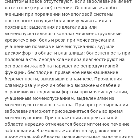
симптомы вовсе отсутствуют, если заболевание имеет
латентное (скрытое) течение. Основные жалобы
женщин при поражении мочеполовой системы:
постоянные тянущие боли внизу живота или в
пояснице; выделения из влагалища или
мочеиспускательного канала; межменструальные
кровотечения; боль и рези при мочеиспускании,
учащенные позывов к мочеиспусканию; зуд или
дискомфорт в области влагалища; болезненность при
половом акте. Иногда хламидиоз диагностируют на
основании жалоб на нарушение репродуктивной
функции: бесплодие, привычное невынашивание
беременности, выкидыши в анамнезе. Проявления
хламидиоза у мужчин обычно выражены слабее и
ограничиваются дискомфортом при мочеиспускании,
учащенным мочеиспусканием, выделениями из
мочеиспускательного канала. При прогрессировании
заболевания может присоединяться боль во время
мочеиспускания. При поражении аноректальной
области нередко отмечается бессимптомное течение
заболевания. Возможны жалобы на зуд, жжение в
аноректальной области, незначительные выделения из