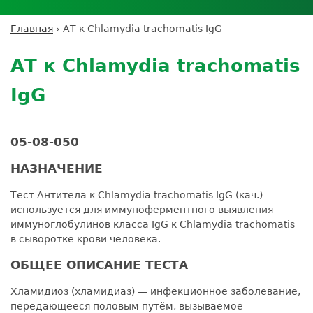
Личный кабинет пациента
Личный кабинет врача
Личный
Где сдать анализы
кабинет
Лицензии и сертификаты
Дисконтная программа
Сотрудничество
Выезд на дом
Главная
›
АТ к Chlamydia trachomatis IgG
партнёра
Вы
Контроль качества
Back
ДМС
Экскурсия в
Подготовка к анализам
Сотрудничество
здесь
to
лабораторию
АТ к Chlamydia trachomatis
Вакансии
Обратная связь
Расшифровка анализов
top
Экскурсия в
Документы
Усиление профилактических мер для
IgG
лабораторию
безопасности пациентов
Налоговый вычет
05-08-050
НАЗНАЧЕНИЕ
Тест Антитела к Chlamydia trachomatis IgG (кач.)
используется для иммуноферментного выявления
иммуноглобулинов класса IgG к Chlamydia trachomatis
в сыворотке крови человека.
ОБЩЕЕ ОПИСАНИЕ ТЕСТА
Хламидиоз (хламидиаз) — инфекционное заболевание,
передающееся половым путём, вызываемое