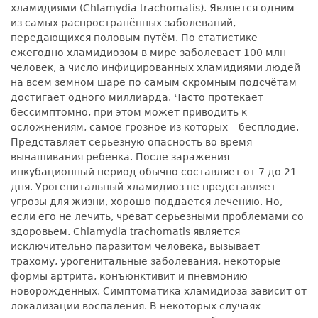
хламидиями (Chlamydia trachomatis). Является одним
из самых распространённых заболеваний,
передающихся половым путём. По статистике
ежегодно хламидиозом в мире заболевает 100 млн
человек, а число инфицированных хламидиями людей
на всем земном шаре по самым скромным подсчётам
достигает одного миллиарда. Часто протекает
бессимптомно, при этом может приводить к
осложнениям, самое грозное из которых – бесплодие.
Представляет серьезную опасность во время
вынашивания ребенка. После заражения
инкубационный период обычно составляет от 7 до 21
дня. Урогенитальный хламидиоз не представляет
угрозы для жизни, хорошо поддается лечению. Но,
если его не лечить, чреват серьезными проблемами со
здоровьем. Chlamydia trachomatis является
исключительно паразитом человека, вызывает
трахому, урогенитальные заболевания, некоторые
формы артрита, конъюнктивит и пневмонию
новорожденных. Симптоматика хламидиоза зависит от
локализации воспаления. В некоторых случаях