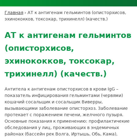
Личный кабинет пациента
Личный кабинет врача
Личный
Где сдать анализы
кабинет
Лицензии и сертификаты
Дисконтная программа
Сотрудничество
Выезд на дом
Главная
›
АТ к антигенам гельминтов (описторхисов,
партнёра
Вы
Контроль качества
эхинококков, токсокар, трихинелл) (качеств.)
ДМС
Экскурсия в
Подготовка к анализам
Сотрудничество
здесь
Back
лабораторию
Вакансии
Обратная связь
Расшифровка анализов
to
Экскурсия в
АТ к антигенам гельминтов
Документы
top
Усиление профилактических мер для
лабораторию
безопасности пациентов
(описторхисов,
Налоговый вычет
эхинококков, токсокар,
трихинелл) (качеств.)
Антитела к антигенам описторхисов в крови IgG –
показатель инфицирования гельминтами (червями)
кошачий сосальщик и сосальщик Виверры,
вызывающими заболевание описторхоз. Заболевание
протекает с поражением печени, желчного пузыря.
Основные показания к применению: профилактичекие
обследования у лиц, проживающих в эндемичных
районах (бассейн рек Волга, Иртышь, Обь, Кама),