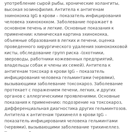
употребление сырой рыбы, хронические холангиты,
высокая эозинофилия. Антитела к антигенам
эхинококка IgG в крови – показатель инфицирования
человека эхинококком. Заболевание поражает в
основном печень и легкие. Основные показания к
применении: клиническая картина эхинококка,
объемные образования в легких и печени, оценка
проведенного хирургического удаления эхинококковой
кисты, обследование групп риска -(охотники,
звероводы, работники кожевенных предприятий,
владельцы собак и члены их семей). Антитела к
антигенам токсокар в крови IgG – показатель
инфицирования человека гельминтами (червями),
вызывающими заболевание токсокароз. Заболевание
протекает с поражением печени, легких, и других
органов с аллергическими проявлениями. Основные
показания к применению: подозрение на токсокароз,
дифференциальная диагностика других гельминтозов.
Антитела к антигенам трихинелл в крови IgG –
показатель инфицирования человека гельминтами
(червями), вызывающими заболевание трихинеллез.