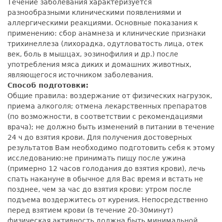
Течение заболевания характеризуется
разнообразными клиническими появлениями и
аллергическими реакциями. Основные показания к
применению: сбор анамнеза и клинические признаки
трихинеллеза (лихорадка, одутловатость лица, отек
век, боль в мышцах, эозинофилия и др.) после
употребления мяса диких и домашних животных,
являющегося источником заболевания.
Способ подготовки:
Общие правила: воздержание от физических нагрузок,
приема алкоголя; отмена лекарственных препаратов
(по возможности, в соответствии с рекомендациями
врача); не должно быть изменений в питании в течение
24 ч до взятия крови. Для получения достоверных
результатов Вам необходимо подготовить себя к этому
исследованию:не принимать пищу после ужина
(примерно 12 часов голодания до взятия крови), лечь
спать накануне в обычное для Вас время и встать не
позднее, чем за час до взятия крови: утром после
подъема воздержитесь от курения. Непосредственно
перед взятием крови (в течение 20-30минут)
физическая активность должна быть минимальной.