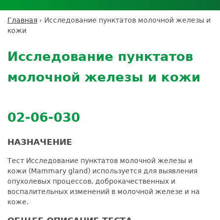
Личный кабинет пациента
Личный кабинет врача
Личный
Где сдать анализы
кабинет
Лицензии и сертификаты
Дисконтная программа
Сотрудничество
Выезд на дом
Главная
›
Исследование пунктатов молочной железы и
партнёра
Вы
Контроль качества
кожи
ДМС
Экскурсия в
Подготовка к анализам
Сотрудничество
здесь
Back
лабораторию
Вакансии
Обратная связь
Расшифровка анализов
to
Экскурсия в
Исследование пунктатов
Документы
top
Усиление профилактических мер для
лабораторию
безопасности пациентов
молочной железы и кожи
Налоговый вычет
02-06-030
НАЗНАЧЕНИЕ
Тест Исследование пунктатов молочной железы и
кожи (Mammary gland) используется для выявления
опухолевых процессов, доброкачественных и
воспалительных изменений в молочной железе и на
коже.