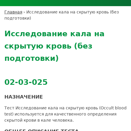
Личный кабинет пациента
Личный кабинет врача
Личный
Где сдать анализы
кабинет
Лицензии и сертификаты
Дисконтная программа
Сотрудничество
Выезд на дом
Главная
›
Исследование кала на скрытую кровь (без
партнёра
Вы
Контроль качества
подготовки)
ДМС
Экскурсия в
Подготовка к анализам
Сотрудничество
здесь
Back
лабораторию
Вакансии
Обратная связь
Расшифровка анализов
to
Экскурсия в
Исследование кала на
Документы
top
Усиление профилактических мер для
лабораторию
безопасности пациентов
скрытую кровь (без
Налоговый вычет
подготовки)
02-03-025
НАЗНАЧЕНИЕ
Тест Исследование кала на скрытую кровь (Occult blood
test) используется для качественного определения
скрытой крови в кале человека.