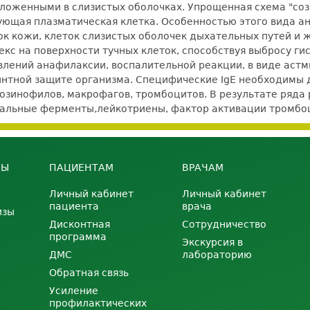
оложенными в слизистых оболочках. Упрощенная схема "соз
ющая плазматическая клетка. Особенностью этого вида ант
ок кожи, клеток слизистых оболочек дыхательных путей и 
кс на поверхности тучных клеток, способствуя выбросу ги
влений анафилаксии, воспалительной реакции, в виде астмы
минтной защите организма. Специфические IgE необходимы 
эозинофилов, макрофагов, тромбоцитов. В результате ряд
альные ферменты,лейкотриены, фактор активации тромбоц
НЫ
ПАЦИЕНТАМ
ВРАЧАМ
Личный кабинет
Личный кабинет
пациента
врача
изы
Дисконтная
Сотрудничество
программа
Экскурсия в
ДМС
лабораторию
Обратная связь
Усиление
профилактических