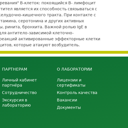
ревания" В-клеток: покоящийся В- лимфоцит
ител является их способность связываться с
желудочно-кишечного тракта. При контакте с
стамина, серотонина и других активных
, ринита, бронхита. Важной ролью IgE в
для антитело-зависимой клеточно-
а реакций активированные эффекторные клетки
итов, которые атакуют возбудитель.
ПАРТНЕРАМ
О ЛАБОРАТОРИИ
Личный кабинет
Лицензии и
партнёра
сертификаты
Сотрудничество
Контроль качества
Экскурсия в
Вакансии
лабораторию
Документы