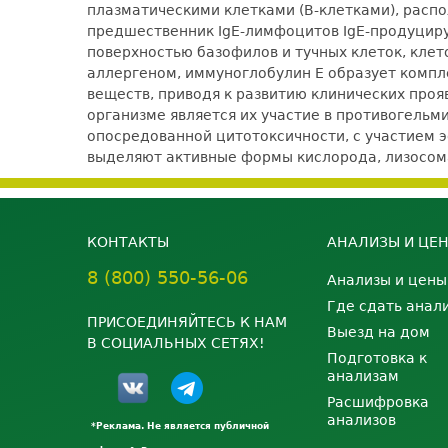
плазматическими клетками (В-клетками), расп
предшественник IgE-лимфоцитов IgE-продуциру
поверхностью базофилов и тучных клеток, клет
аллергеном, иммуноглобулин Е образует компле
веществ, приводя к развитию клинических проя
организме является их участие в противогель
опосредованной цитотоксичности, с участием 
выделяют активные формы кислорода, лизосом
КОНТАКТЫ
АНАЛИЗЫ И ЦЕ
8 (800) 550-56-06
Анализы и цены
Где сдать анал
ПРИСОЕДИНЯЙТЕСЬ К НАМ
Выезд на дом
В СОЦИАЛЬНЫХ СЕТЯХ!
Подготовка к
анализам
Расшифровка
анализов
*Реклама. Не является публичной