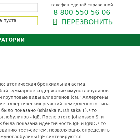
телефон единой справочной
8 800 550 56 06
а пуста
ПЕРЕЗВОНИТЬ
РАТОРИИ
нёра
зии и сертификаты
оль качества
орию
сии
енты
ию: атопическая бронхиальная астма,
ти пациентов
собой суммарное содержание имуноглобулинов
и групповые виды аллергенов (см." Аллергены
итие аллергических реакций немедленного типа.
ыло показано (Ishisaka K, Ishisaka T), что
обулинов - IgE. После этого Johansson S. и
х была показана идентичность IgE и IgND, что
озданию тест-систем, позволяющих определить
Иммуноглобулины IgE синтезируются