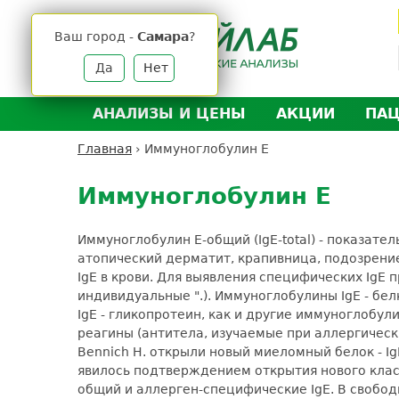
Jump
to
Ваш город -
Самара
?
navigation
Да
Нет
АНАЛИЗЫ И ЦЕНЫ
АКЦИИ
ПА
Анализы и цены
Л
Главная
›
Иммуноглобулин Е
Вы
Back
Где сдать анализы
Д
здесь
to
Иммуноглобулин Е
Выезд на дом
Д
top
Подготовка к анализам
О
Иммуноглобулин Е-общий (IgE-total) - показат
Расшифровка анализов
У
атопический дерматит, крапивница, подозрени
IgE в крови. Для выявления специфических IgE
Н
индивидуальные ".). Иммуноглобулины IgE - бе
IgE - гликопротеин, как и другие иммуноглобулины
реагины (антитела, изучаемые при аллергически
Bennich H. открыли новый миеломный белок - Ig
явилось подтверждением открытия нового клас
общий и аллерген-специфические IgE. В свобод