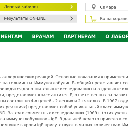
Личный кабинет
Самара
Результаты ON-LINE
Ваша корзин
ЦИЕНТАМ
ВРАЧАМ
ПАРТНЕРАМ
О ЛАБО
ичный кабинет пациента
Личный кабинет врача
Личный кабинет парт
Лицен
исконтная программа
Сотрудничество
Сотрудничество
Контр
МС
Экскурсия в лабораторию
Экскурсия в лаборат
Вакан
братная связь
Докум
ель аллергических реакций. Основные показания к применен
силение профилактических мер для безопаснос
е на гельминты. Иммуноглобулин Е- общий представляет 
 проводятся дополнительные исследования на отдельные ил
алоговый вычет
лки, представляют класс антител Е, ответственных за разв
 состоит из 4-х цепей - 2 легких и 2 тяжелых. В 1967 году б
х реакциях) представляют собой уникальный класс иммуногл
ND. Затем в совместных исследованиях (1969 г.) этих учены
са иммуноглобулинов - IgE. В дальнейшем это привело к с
ном виде в крови IgE присутствуют в малых количествах. 