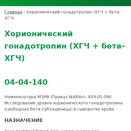
Личный кабинет пациента
Личный кабинет врача
Личный
Где сдать анализы
кабинет
Лицензии и сертификаты
Дисконтная программа
Сотрудничество
Выезд на дом
Главная
›
Хорионический гонадотропин (ХГЧ + бета-
партнёра
Вы
Контроль качества
ХГЧ)
ДМС
Экскурсия в
Подготовка к анализам
Сотрудничество
здесь
Back
лабораторию
Вакансии
Обратная связь
Расшифровка анализов
to
Экскурсия в
Хорионический
Документы
top
Усиление профилактических мер для
лабораторию
безопасности пациентов
гонадотропин (ХГЧ + бета-
Налоговый вычет
ХГЧ)
04-04-140
Номенклатура МЗРФ (Приказ №804н): A09.05.090
Исследование уровня хорионического гонадотропина
(свободная бета-субъединица) в сыворотке крови
НАЗНАЧЕНИЕ