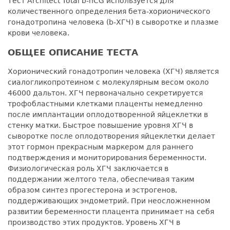
Тест Architect Total b-hCG используется для
количественного определения бета-хорионического
гонадотропина человека (b-ХГЧ) в сыворотке и плазме
крови человека.
ОБЩЕЕ ОПИСАНИЕ ТЕСТА
Хорионический гонадотропин человека (ХГЧ) является
сиалогликопротеином с молекулярным весом около
46000 дальтон. ХГЧ первоначально секретируется
трофобластными клетками плаценты немедленно
после имплантации оплодотворенной яйцеклетки в
стенку матки. Быстрое повышение уровня ХГЧ в
сыворотке после оплодотворения яйцеклетки делает
этот гормон прекрасным маркером для раннего
подтверждения и мониторирования беременности.
Физиологическая роль ХГЧ заключается в
поддержании желтого тела, обеспечивая таким
образом синтез прогестерона и эстрогенов,
поддерживающих эндометрий. При неосложненном
развитии беременности плацента принимает на себя
производство этих продуктов. Уровень ХГЧ в