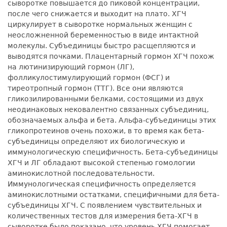
сыворотке повышается до пиковой концентрации,
после чего снижается и выходит на плато. ХГЧ
циркулирует в сыворотке нормальных женщин с
неосложненной беременностью в виде интактной
молекулы. Субъединицы быстро расщепляются и
выводятся почками. Плацентарный гормон ХГЧ похож
на лютинизирующий гормон (ЛГ),
фолликулостимулирующий гормон (ФСГ) и
тиреотропный гормон (ТТГ). Все они являются
гликозилированными белками, состоящими из двух
неодинаковых нековалентно связанных субъединиц,
обозначаемых альфа и бета. Альфа-субъединицы этих
гликопротеинов очень похожи, в то время как бета-
субъединицы определяют их биологическую и
иммунологическую специфичность. Бета-субъединицы
ХГЧ и ЛГ обладают высокой степенью гомологии
аминокислотной последовательности.
Иммунологическая специфичность определяется
аминокислотными остатками, специфичными для бета-
субъединицы ХГЧ. С появлением чувствительных и
количественных тестов для измерения бета-ХГЧ в
сыворотке было показано, что уровень ХГЧ помогает