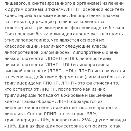
пищевого, а синтезированного в организме) из печени
к другим органам и тканям. ЛПНП - основной носитель
холестерина в плазме крови. Липопротеины плазмы –
частицы, содержащие различные количества
холестерина, триглицеридов, фосфолипидов и белков.
Соотношение белка и липидов определяет плотность
этих липопротеинов, что является основой их
классификации. Различают следующие классы
липопротеидов: хиломикроны, липопротеины очень
низкой плотности (ЛПОНП -VLDL), липопротеины
низкой плотности (ЛПНП - LDL) и липопротеины
высокой плотности (ЛПВП - HDL). ЛПНП синтезируются
в печени под действием ферментов (липаз) из богатых
триглицеридами ЛПОНП. ЛПНП - это фактически то,
что остается от ЛПОНП, после того как из них
триглицериды попадают в жировые и мышечные
клетки. Таким образом, ЛПНП образуются из
липопротеинов очень низкой плотности в процессе
липолиза. Состав ЛПНП: холестерин -55%,
триглицериды - 10%, Апопротеин - 25%, другие липиды
- 10%. Данная фракция холестерина относится, к так