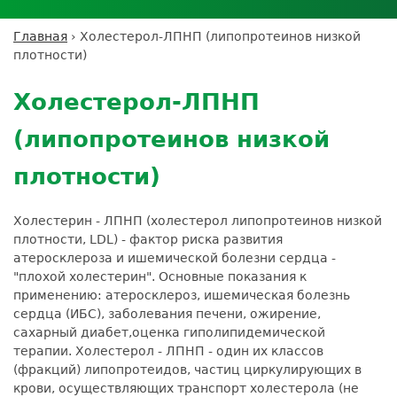
Личный кабинет пациента
Личный кабинет врача
Личный
Где сдать анализы
кабинет
Лицензии и сертификаты
Дисконтная программа
Сотрудничество
Выезд на дом
Главная
›
Холестерол-ЛПНП (липопротеинов низкой
партнёра
Вы
Контроль качества
плотности)
ДМС
Экскурсия в
Подготовка к анализам
Сотрудничество
здесь
Back
лабораторию
Вакансии
Обратная связь
Расшифровка анализов
to
Экскурсия в
Холестерол-ЛПНП
Документы
top
Усиление профилактических мер для
лабораторию
безопасности пациентов
(липопротеинов низкой
Налоговый вычет
плотности)
Холестерин - ЛПНП (холестерол липопротеинов низкой
плотности, LDL) - фактор риска развития
атеросклероза и ишемической болезни сердца -
"плохой холестерин". Основные показания к
применению: атеросклероз, ишемическая болезнь
сердца (ИБС), заболевания печени, ожирение,
сахарный диабет,оценка гиполипидемической
терапии. Холестерол - ЛПНП - один их классов
(фракций) липопротеидов, частиц циркулирующих в
крови, осуществляющих транспорт холестерола (не