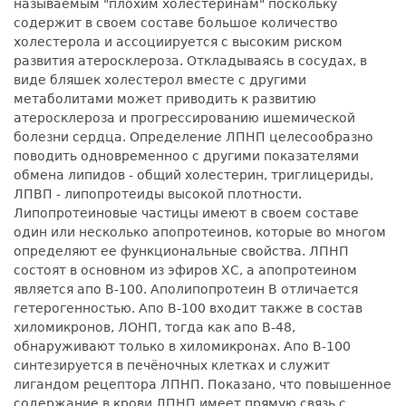
называемым "плохим холестеринам" поскольку
содержит в своем составе большое количество
холестерола и ассоциируется с высоким риском
развития атеросклероза. Откладываясь в сосудах, в
виде бляшек холестерол вместе с другими
метаболитами может приводить к развитию
атеросклероза и прогрессированию ишемической
болезни сердца. Определение ЛПНП целесообразно
поводить одновременноо с другими показателями
обмена липидов - общий холестерин, триглицериды,
ЛПВП - липопротеиды высокой плотности.
Липопротеиновые частицы имеют в своем составе
один или несколько апопротеинов, которые во многом
определяют ее функциональные свойства. ЛПНП
состоят в основном из эфиров ХС, а апопротеином
является апо В-100. Аполипопротеин В отличается
гетерогенностью. Апо В-100 входит также в состав
хиломикронов, ЛОНП, тогда как апо В-48,
обнаруживают только в хиломикронах. Апо В-100
синтезируется в печёночных клетках и служит
лигандом рецептора ЛПНП. Показано, что повышенное
содержание в крови ЛПНП имеет прямую связь с