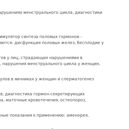
арушениях менструального цикла, диагностики
имулятор синтеза половых гормонов -
яются: дисфункция половых желез, бесплодие у
стов у лиц, страдающих нарушениями в
, нарушения менструального цикла у женщин,
улов в яичниках у женщин и сперматогенез
ов, диагностика гормон-секретирующих
а, маточные кровотечения, остеопороз,
вные показания к применению: аменорея,