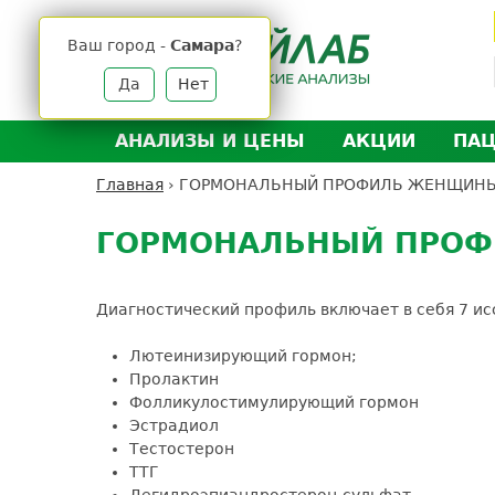
Jump
to
Ваш город -
Самара
?
navigation
Да
Нет
АНАЛИЗЫ И ЦЕНЫ
АКЦИИ
ПА
Анализы и цены
Л
Главная
›
ГОРМОНАЛЬНЫЙ ПРОФИЛЬ ЖЕНЩИНЫ
Вы
Back
Где сдать анализы
Д
здесь
to
ГОРМОНАЛЬНЫЙ ПРОФ
Выезд на дом
Д
top
Подготовка к анализам
О
Диагностический профиль включает в себя 7 и
Расшифровка анализов
У
Н
Лютеинизирующий гормон;
Пролактин
Фолликулостимулирующий гормон
Эстрадиол
Тестостерон
ТТГ