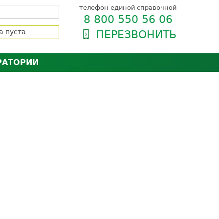
телефон единой справочной
8 800 550 56 06
а пуста
ПЕРЕЗВОНИТЬ
РАТОРИИ
нёра
зии и сертификаты
оль качества
орию
сии
енты
ти пациентов