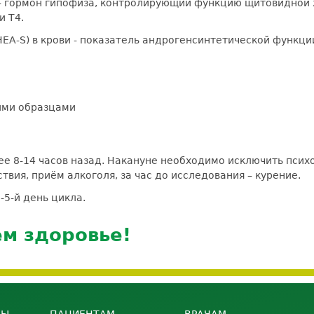
) - гормон гипофиза, контролирующий функцию щитовидно
и Т4.
EA-S) в крови - показатель андрогенсинтетической функци
ыми образцами
ее 8-14 часов назад. Накануне необходимо исключить псих
вия, приём алкоголя, за час до исследования – курение.
5-й день цикла.
ем здоровье!