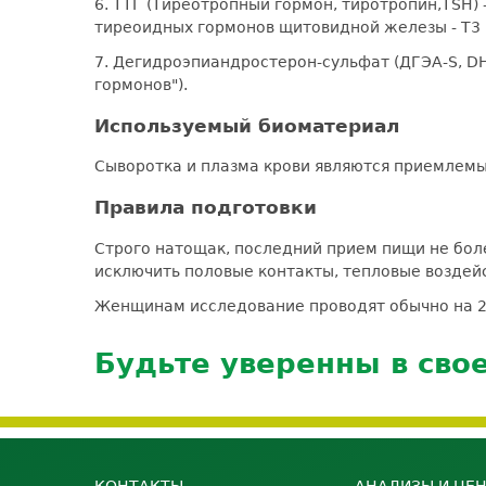
6. ТТГ (Тиреотропный гормон, тиротропин,TSH
тиреоидных гормонов щитовидной железы - Т3 
7. Дегидроэпиандростерон-сульфат (ДГЭА-S, DH
гормонов").
Используемый биоматериал
Сыворотка и плазма крови являются приемлем
Правила подготовки
Строго натощак, последний прием пищи не бол
исключить половые контакты, тепловые воздейст
Женщинам исследование проводят обычно на 2-
Будьте уверенны в сво