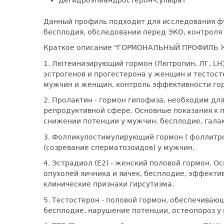
Дегидроэпиандростерон-сульфат
Данный профиль подходит для исследования фу
бесплодия, обследовании перед ЭКО, контроля
Краткое описание "ГОРМОНАЛЬНЫЙ ПРОФИЛЬ 
1. Лютеинизирующий гормон (Лютропин, ЛГ, LH
эстрогенов и прогестерона у женщин и тестос
мужчин и женщин, контроль эффективности го
2. Пролактин - гормон гипофиза, необходим дл
репродуктивной сфере. Основные показания к 
снижении потенции у мужчин, бесплодие, гала
3. Фолликулостимулирующий гормон ( фоллитро
(созревание сперматозоидов) у мужчин.
4. Эстрадиол (Е2) - женский половой гормон. 
опухолей яичника и яичек, бесплодие, эффекти
клинические признаки гирсутизма.
5. Тестостерон - половой гормон, обеспечива
бесплодие, нарушение потенции, остеопороз у 