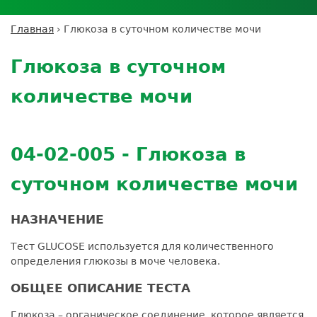
Личный кабинет пациента
Личный кабинет врача
Личный
Где сдать анализы
кабинет
Лицензии и сертификаты
Дисконтная программа
Сотрудничество
Выезд на дом
Главная
›
Глюкоза в суточном количестве мочи
партнёра
Вы
Контроль качества
Back
ДМС
Экскурсия в
Подготовка к анализам
Сотрудничество
здесь
to
лабораторию
Глюкоза в суточном
Вакансии
Обратная связь
Расшифровка анализов
top
Экскурсия в
Документы
Усиление профилактических мер для
количестве мочи
лабораторию
безопасности пациентов
Налоговый вычет
04-02-005 - Глюкоза в
суточном количестве мочи
НАЗНАЧЕНИЕ
Тест GLUCOSE используется для количественного
определения глюкозы в моче человека.
ОБЩЕЕ ОПИСАНИЕ ТЕСТА
Глюкоза – органическое соединение, которое является